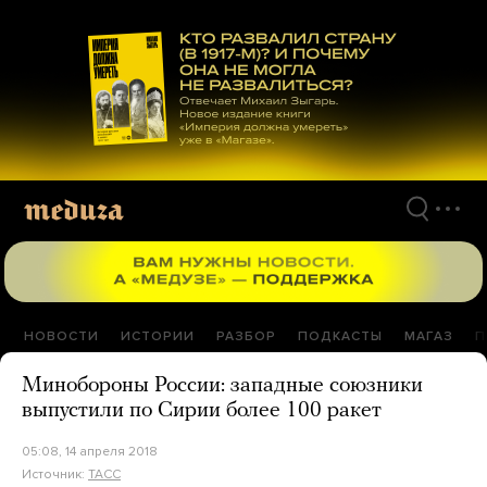
Перейти
к
материалам
НОВОСТИ
ИСТОРИИ
РАЗБОР
ПОДКАСТЫ
МАГАЗ
П
Минобороны России: западные союзники
выпустили по Сирии более 100 ракет
05:08, 14 апреля 2018
Источник:
ТАСС