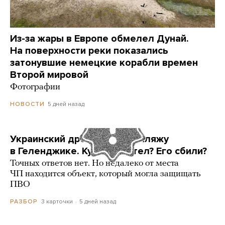
Из-за жары в Европе обмелел Дунай.
На поверхности реки показались
затонувшие немецкие корабли времен
Второй мировой
Фотографии
5 дней назад
НОВОСТИ
Украинский дрон попал по пляжу
в Геленджике. Куда он летел? Его сбили?
Точных ответов нет. Но недалеко от места
ЧП находится объект, который могла защищать
ПВО
3 карточки
5 дней назад
РАЗБОР