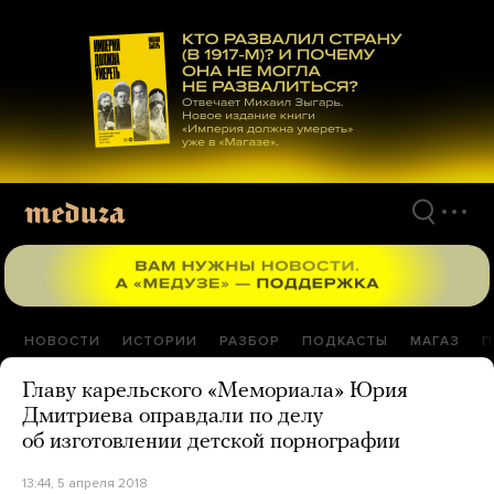
Перейти
к
материалам
НОВОСТИ
ИСТОРИИ
РАЗБОР
ПОДКАСТЫ
МАГАЗ
П
Главу карельского «Мемориала» Юрия
Дмитриева оправдали по делу
об изготовлении детской порнографии
13:44, 5 апреля 2018