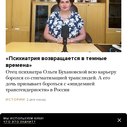
«Психиатрия возвращается в темные
времена»
Отец психиатра Ольги Бухановской всю карьеру
боролся со стигматизацией транслюдей. А его
дочь призывает бороться с «эпидемией
трансгендерности» в России
2 дня назад
ИСТОРИИ
МЫ ИСПОЛЬЗУЕМ КУКИ!
ЧТО ЭТО ЗНАЧИТ?