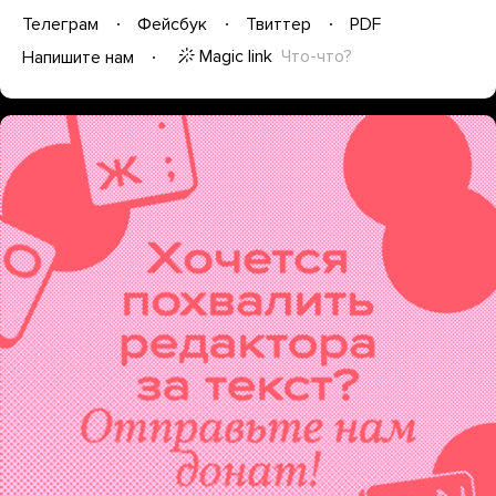
Телеграм
Фейсбук
Твиттер
PDF
Magic link
Что-что?
Напишите нам