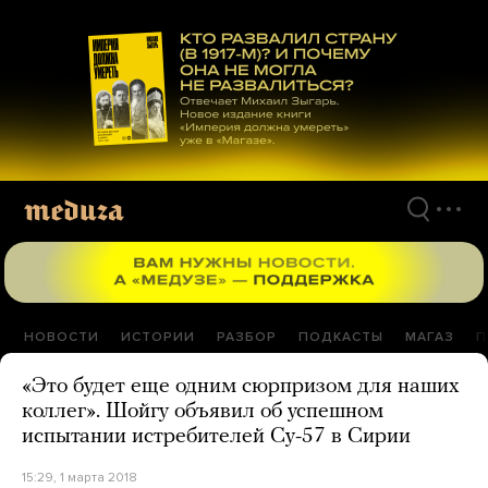
Перейти
к
материалам
НОВОСТИ
ИСТОРИИ
РАЗБОР
ПОДКАСТЫ
МАГАЗ
П
«Это будет еще одним сюрпризом для наших
коллег». Шойгу объявил об успешном
испытании истребителей Су-57 в Сирии
15:29, 1 марта 2018