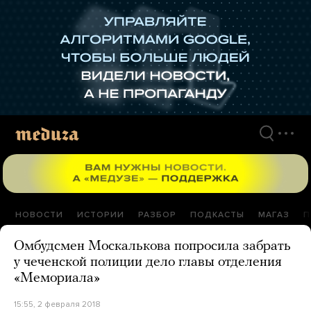
Перейти
к
материалам
НОВОСТИ
ИСТОРИИ
РАЗБОР
ПОДКАСТЫ
МАГАЗ
П
Омбудсмен Москалькова попросила забрать
у чеченской полиции дело главы отделения
«Мемориала»
15:55, 2 февраля 2018