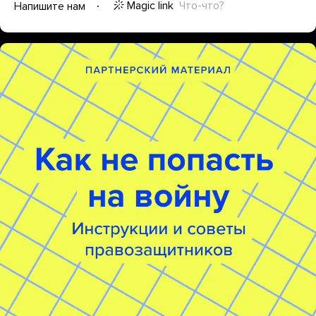
Magic link
Что-что?
Напишите нам