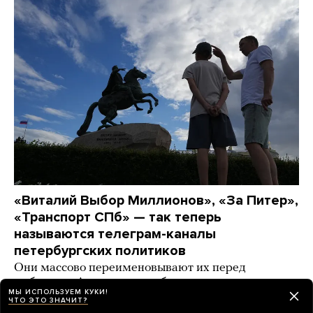
«Виталий Выбор Миллионов», «За Питер»,
«Транспорт СПб» — так теперь
называются телеграм-каналы
петербургских политиков
Они массово переименовывают их перед
выборами. А спикер заксобрания даже удалил
МЫ ИСПОЛЬЗУЕМ КУКИ!
канал в «Максе» (Почему? Никто не понимает)
ЧТО ЭТО ЗНАЧИТ?