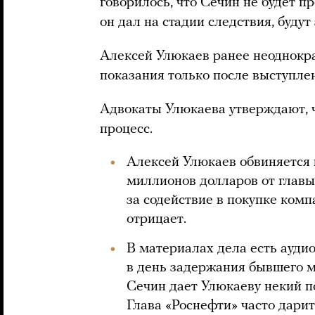
говорилось, что Сечин не будет пр
он дал на стадии следствия, будут 
Алексей Улюкаев ранее неоднократ
показания только после выступлен
Адвокаты Улюкаева утверждают, ч
процесс.
Алексей Улюкаев обвиняется 
миллионов долларов от главы
за содействие в покупке ком
отрицает.
В материалах дела есть ауди
в день задержания бывшего ми
Сечин дает Улюкаеву некий п
Глава «Роснефти» часто дари