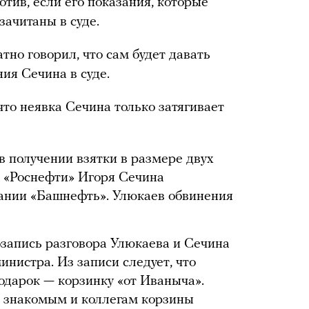
отив, если его показания, которые
зачитаны в суде.
но говорил, что сам будет давать
ия Сечина в суде.
то неявка Сечина только затягивает
в получении взятки в размере двух
 «Роснефти» Игоря Сечина
пании «Башнефть». Улюкаев обвинения
озапись разговора Улюкаева и Сечина
нистра. Из записи следует, что
одарок — корзинку «от Иваныча».
т знакомым и коллегам корзины