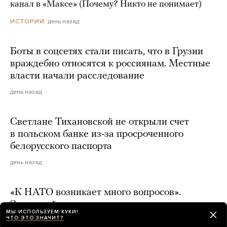
канал в «Максе» (Почему? Никто не понимает)
день назад
ИСТОРИИ
Боты в соцсетях стали писать, что в Грузии
враждебно относятся к россиянам. Местные
власти начали расследование
день назад
Светлане Тихановской не открыли счет
в польском банке из-за просроченного
белорусского паспорта
день назад
«К НАТО возникает много вопросов».
Залужный заявил, что он сторонник альянса,
МЫ ИСПОЛЬЗУЕМ КУКИ!
но Россия нашла противодействие почти
ЧТО ЭТО ЗНАЧИТ?