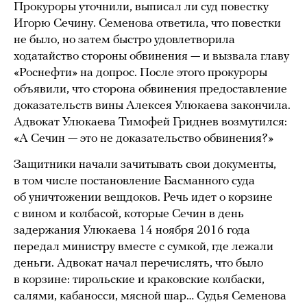
Прокуроры уточнили, выписал ли суд повестку
Игорю Сечину. Семенова ответила, что повестки
не было, но затем быстро удовлетворила
ходатайство стороны обвинения — и вызвала главу
«Роснефти» на допрос. После этого прокуроры
объявили, что сторона обвинения предоставление
доказательств вины Алексея Улюкаева закончила.
Адвокат Улюкаева Тимофей Гриднев возмутился:
«А Сечин — это не доказательство обвинения?»
Защитники начали зачитывать свои документы,
в том числе постановление Басманного суда
об уничтожении вещдоков. Речь идет о корзине
с вином и колбасой, которые Сечин в день
задержания Улюкаева 14 ноября 2016 года
передал министру вместе с сумкой, где лежали
деньги. Адвокат начал перечислять, что было
в корзине: тирольские и краковские колбаски,
салями, кабаносси, мясной шар… Судья Семенова