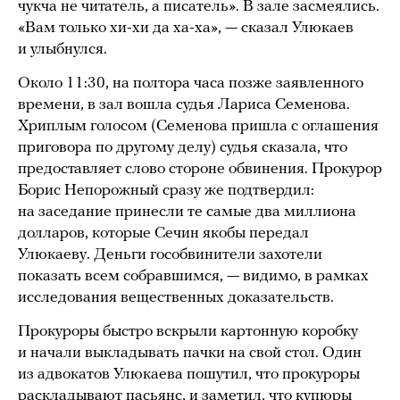
чукча не читатель, а писатель». В зале засмеялись.
«Вам только хи-хи да ха-ха», — сказал Улюкаев
и улыбнулся.
Около 11:30, на полтора часа позже заявленного
времени, в зал вошла судья Лариса Семенова.
Хриплым голосом (Семенова пришла с оглашения
приговора по другому делу) судья сказала, что
предоставляет слово стороне обвинения. Прокурор
Борис Непорожный сразу же подтвердил:
на заседание принесли те самые два миллиона
долларов, которые Сечин якобы передал
Улюкаеву. Деньги гособвинители захотели
показать всем собравшимся, — видимо, в рамках
исследования вещественных доказательств.
Прокуроры быстро вскрыли картонную коробку
и начали выкладывать пачки на свой стол. Один
из адвокатов Улюкаева пошутил, что прокуроры
раскладывают пасьянс, и заметил, что купюры