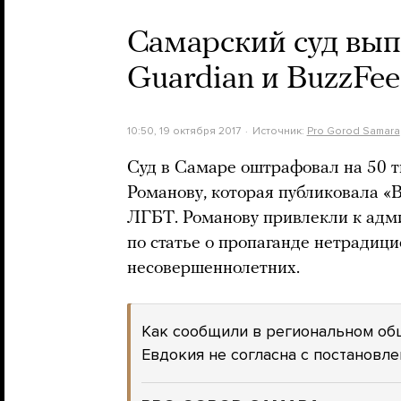
Самарский суд вып
Guardian и BuzzFe
10:50, 19 октября 2017
Источник:
Pro Gorod Samara
Суд в Самаре оштрафовал на 50 т
Романову, которая публиковала «
ЛГБТ. Романову привлекли к адм
по статье о пропаганде нетрадиц
несовершеннолетних.
Как сообщили в региональном об
Евдокия не согласна с постановле