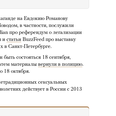
опаганде на Евдокию Романову
Поводом, в частности, послужили
ian про референдум о легализации
и и
статьи
BuzzFeed про выставку
х в Санкт-Петербурге.
 быть состояться 18 сентября,
 затем материалы
вернули в полицию
.
о 18 октября.
 нетрадиционных сексуальных
олетних действует в России с 2013