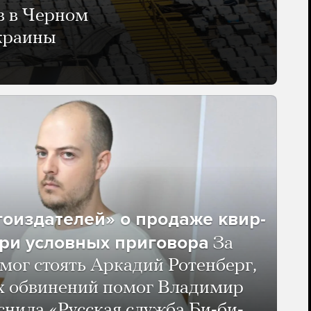
в в Черном
Украины
гоиздателей» о продаже квир-
ри условных приговора
За
мог стоять Аркадий Ротенберг,
ых обвинений помог Владимир
нила «Русская служба Би-би-