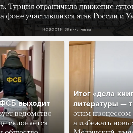
нь. Турция ограничила движение судо
а фоне участившихся атак России и 
39 минут назад
НОВОСТИ
Итог «дела кни
о ФСБ выходит
литературы — т
зует ведомство
этим процессом 
ще склоняется
а избежать нов
и общество,
Мединский, выяс