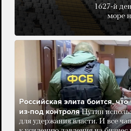
1627-й де
море н
Российская элита боится, чт
из-под контроля
Путин исполь
для удержания власти. И все ча
к усилению давления на бизнес 