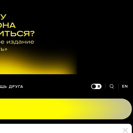
EN
ЩЬ ДРУГА