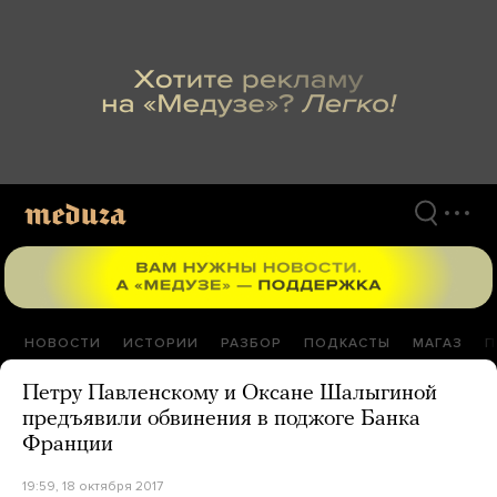
Перейти
к
материалам
НОВОСТИ
ИСТОРИИ
РАЗБОР
ПОДКАСТЫ
МАГАЗ
П
Петру Павленскому и Оксане Шалыгиной
предъявили обвинения в поджоге Банка
Франции
19:59, 18 октября 2017