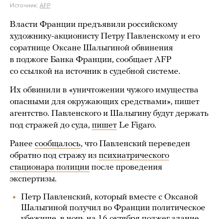
Источник:
AFP
Власти Франции предъявили российскому
художнику-акционисту Петру Павленскому и его
соратнице Оксане Шалыгиной обвинения
в поджоге Банка Франции, сообщает AFP
со ссылкой на источник в судебной системе.
Их обвинили в «уничтожении чужого имущества
опасными для окружающих средствами», пишет
агентство. Павленского и Шалыгину будут держать
под стражей до суда,
пишет
Le Figaro.
Ранее
сообщалось
, что Павленский переведен
обратно под стражу из
психиатрического
стационара полиции
после проведения
экспертизы.
Петр Павленский, который вместе с Оксаной
Шалыгиной получил во Франции политическое
убежище, в ночь на 16 октября поджег здание