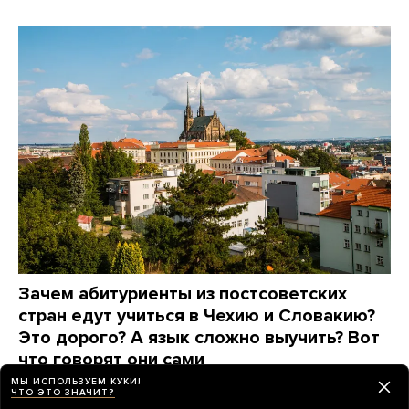
Зачем абитуриенты из постсоветских
стран едут учиться в Чехию и Словакию?
Это дорого? А язык сложно выучить? Вот
что говорят они сами
МЫ ИСПОЛЬЗУЕМ КУКИ!
8 дней назад
ПАРТНЕРСКИЙ МАТЕРИАЛ
ЧТО ЭТО ЗНАЧИТ?