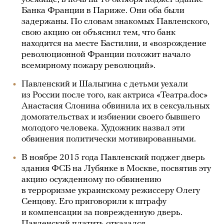
Банка Франции в Париже. Они оба были
задержаны. По словам знакомых Павленского,
свою акцию он объяснил тем, что банк
находится на месте Бастилии, и «возрождение
революционной Франции положит начало
всемирному пожару революций».
Павленский и Шалыгина с детьми уехали
из России после того, как актриса «Театра.doc»
Анастасия Слонина обвинила их в сексуальных
домогательствах и избиении своего бывшего
молодого человека. Художник назвал эти
обвинения политически мотивированными.
В ноябре 2015 года Павленский поджег дверь
здания ФСБ на Лубянке в Москве, посвятив эту
акцию осужденному по обвинению
в терроризме украинскому режиссеру Олегу
Сенцову. Его приговорили к штрафу
и компенсации за поврежденную дверь.
Павленский платить отказался.