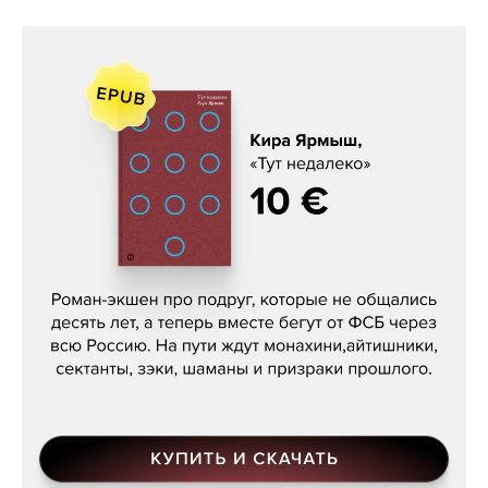
Кира Ярмыш, «Тут недалеко»