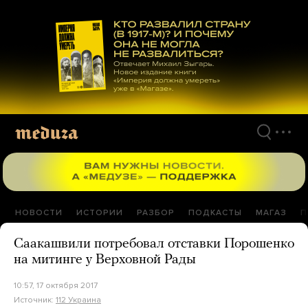
Перейти
к
материалам
НОВОСТИ
ИСТОРИИ
РАЗБОР
ПОДКАСТЫ
МАГАЗ
П
Саакашвили потребовал отставки Порошенко
на митинге у Верховной Рады
10:57, 17 октября 2017
Источник:
112 Украина