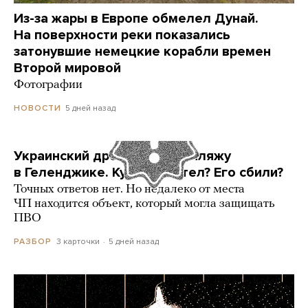
Из-за жары в Европе обмелел Дунай.
На поверхности реки показались
затонувшие немецкие корабли времен
Второй мировой
Фотографии
5 дней назад
НОВОСТИ
Украинский дрон попал по пляжу
в Геленджике. Куда он летел? Его сбили?
Точных ответов нет. Но недалеко от места
ЧП находится объект, который могла защищать
ПВО
3 карточки
5 дней назад
РАЗБОР