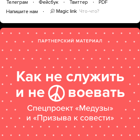
Телеграм
Фейсбук
Твиттер
PDF
Magic link
Что-что?
Напишите нам