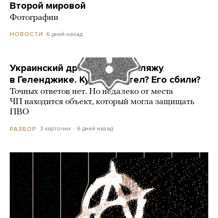
Второй мировой
Фотографии
6 дней назад
НОВОСТИ
Украинский дрон попал по пляжу
в Геленджике. Куда он летел? Его сбили?
Точных ответов нет. Но недалеко от места
ЧП находится объект, который могла защищать
ПВО
3 карточки
6 дней назад
РАЗБОР