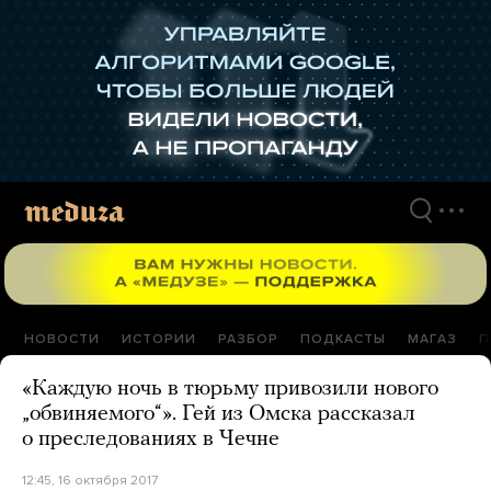
Перейти
к
материалам
НОВОСТИ
ИСТОРИИ
РАЗБОР
ПОДКАСТЫ
МАГАЗ
П
«Каждую ночь в тюрьму привозили нового
„обвиняемого“». Гей из Омска рассказал
о преследованиях в Чечне
12:45, 16 октября 2017