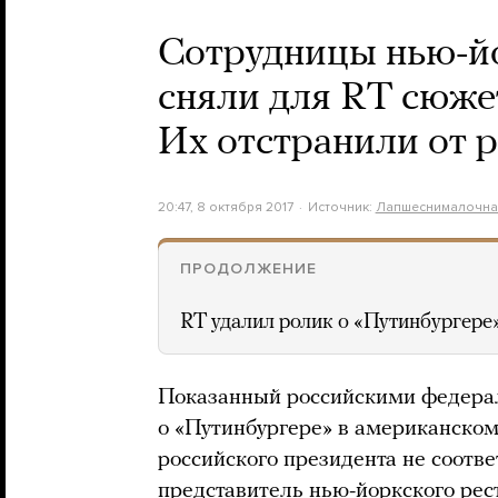
Сотрудницы нью-й
сняли для RT сюже
Их отстранили от 
20:47, 8 октября 2017
Источник:
Лапшеснималочна
ПРОДОЛЖЕНИЕ
RT удалил ролик о «Путинбургере
Показанный российскими федер
о «Путинбургере» в американском
российского президента не соотве
представитель нью-йоркского рес