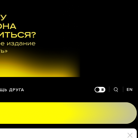
EN
ЩЬ ДРУГА