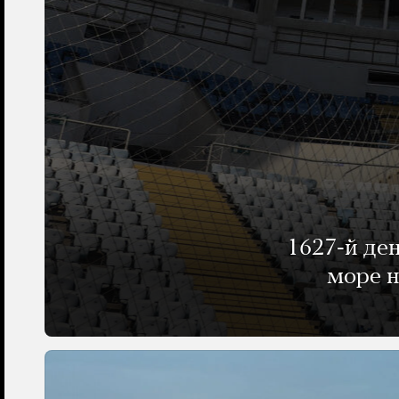
1627-й де
море н