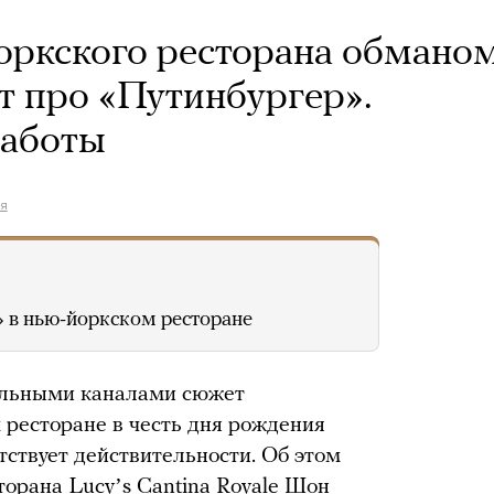
оркского ресторана обмано
т про «Путинбургер».
работы
я
» в нью-йоркском ресторане
альными каналами сюжет
 ресторане в честь дня рождения
тствует действительности. Об этом
торана Lucyʼs Cantina Royale Шон