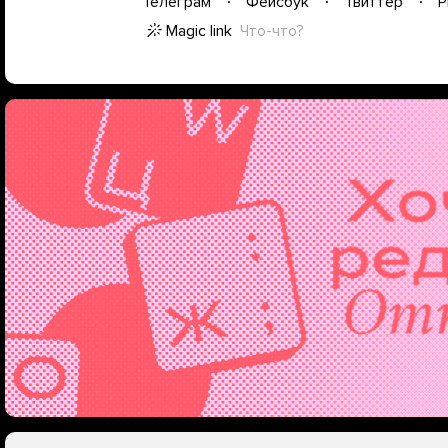
Телеграм
Фейсбук
Твиттер
P
Magic link
Что-что?