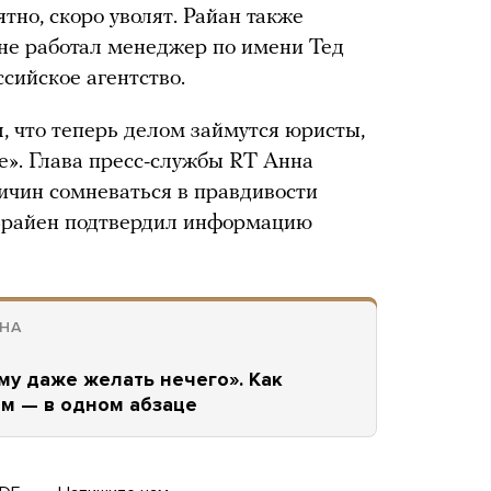
тно, скоро уволят. Райан также
 не работал менеджер по имени Тед
ссийское агентство.
, что теперь делом займутся юристы,
е». Глава пресс-службы RT Анна
ричин сомневаться в правдивости
 Брайен подтвердил информацию
НА
ому даже желать нечего». Как
ем — в одном абзаце