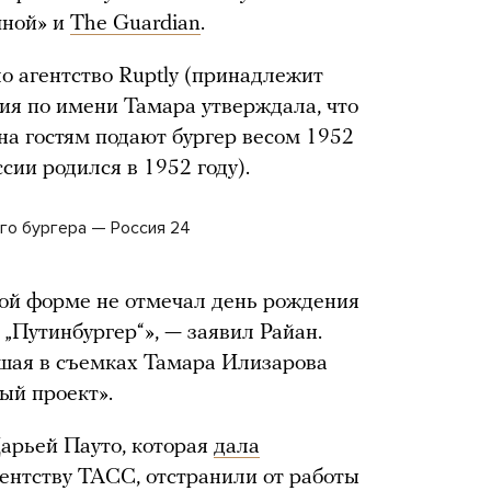
чной» и
The Guardian
.
о агентство Ruptly (принадлежит
ния по имени Тамара утверждала, что
на гостям подают бургер весом 1952
сии родился в 1952 году).
го бургера — Россия 24
кой форме не отмечал день рождения
„Путинбургер“», — заявил Райан.
вшая в съемках Тамара Илизарова
ный проект».
Дарьей Пауто, которая
дала
ентству ТАСС, отстранили от работы