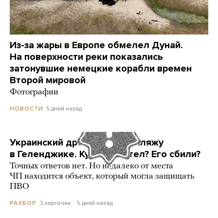
Из-за жары в Европе обмелел Дунай.
На поверхности реки показались
затонувшие немецкие корабли времен
Второй мировой
Фотографии
5 дней назад
НОВОСТИ
Украинский дрон попал по пляжу
в Геленджике. Куда он летел? Его сбили?
Точных ответов нет. Но недалеко от места
ЧП находится объект, который могла защищать
ПВО
3 карточки
5 дней назад
РАЗБОР