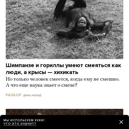
Шимпанзе и гориллы умеют смеяться как
люди, а крысы — хихикать
Но только человек смеется, когда ему не смешно.
А что еще наука знает о смехе?
день назад
РАЗБОР
МЫ ИСПОЛЬЗУЕМ КУКИ!
ЧТО ЭТО ЗНАЧИТ?