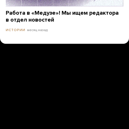
Работа в «Медузе»! Мы ищем редактора
в отдел новостей
месяц назад
ИСТОРИИ