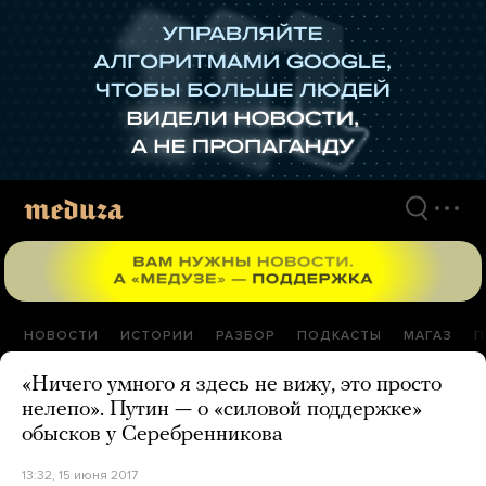
Перейти
к
материалам
НОВОСТИ
ИСТОРИИ
РАЗБОР
ПОДКАСТЫ
МАГАЗ
П
«Ничего умного я здесь не вижу, это просто
нелепо». Путин — о «силовой поддержке»
обысков у Серебренникова
13:32, 15 июня 2017