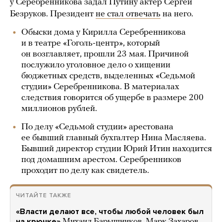
у Серебренникова задал Путину актер Сергей
Безруков. Президент
не стал отвечать
на него.
Обыски дома у Кирилла Серебренникова
и в театре «Гоголь-центр», который
он возглавляет, прошли 23 мая. Причиной
послужило уголовное дело о хищении
бюджетных средств, выделенных «Седьмой
студии» Серебренникова. В материалах
следствия говорится об ущербе в размере 200
миллионов рублей.
По делу «Седьмой студии» арестована
ее бывший главный бухгалтер Нина Масляева.
Бывший директор студии Юрий Итин находится
под домашним арестом. Серебренников
проходит по делу как свидетель.
ЧИТАЙТЕ ТАКЖЕ
«Власти делают все, чтобы любой человек был
на крючке»
Михаил Барышников, Марк Захаров,