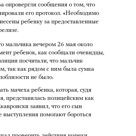
а опровергли сообщения о том, что
лировали его протокол. «Необходимо
инесены ребенку за предоставленные
релизе.
о мальчика вечером 26 мая около
мент ребенок, как сообщали очевидцы,
олиции посчитали, что мальчик
, так как рядом с ним была сумка
 поблизости не было.
ь мачеха ребенка, которая, судя
я, представилась полицейским как
кавронски заявил, что его сын
ые выступления помогают бороться
ещал
проверить действия мачехи