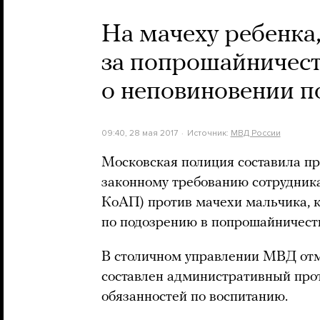
На мачеху ребенка
за попрошайничест
о неповиновении 
09:40, 28 мая 2017
Источник:
МВД России
Московская полиция составила пр
законному требованию сотрудника
КоАП) против мачехи мальчика, 
по подозрению в попрошайничест
В столичном управлении МВД отме
составлен административный прот
обязанностей по воспитанию.