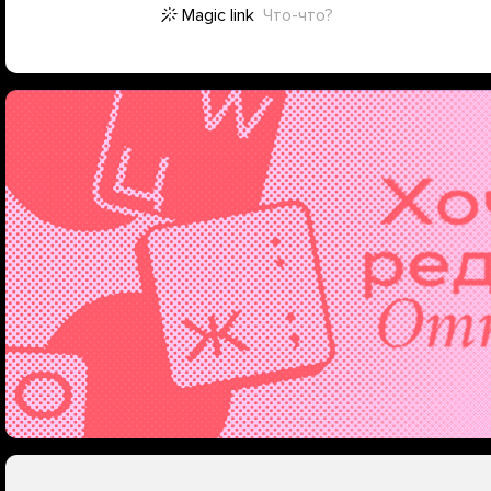
Magic link
Что-что?