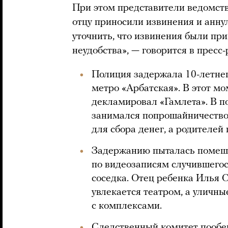
При этом представители ведомств
отцу приносили извинения и анну
уточнить, что извинения были пр
неудобства», — говорится в пресс-
Полиция задержала 10-летнег
метро «Арбатская». В этот мо
декламировал «Гамлета». В п
занимался попрошайничеством
для сбора денег, а родителей
Задержанию пыталась помешат
по видеозаписям случившегос
соседка. Отец ребенка Илья С
увлекается театром, а уличн
с комплексами.
Следственный комитет
пооб