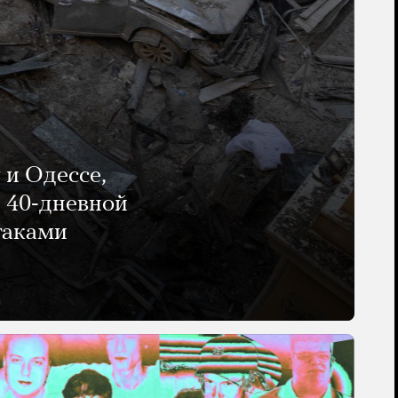
 и Одессе,
и 40-дневной
таками