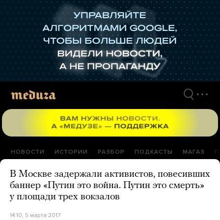
Перейти
к
материалам
НОВОСТИ
ИСТОРИИ
РАЗБОР
ПОДКАСТЫ
МАГАЗ
П
В Москве задержали активистов, повесивших
баннер «Путин это война. Путин это смерть»
у площади трех вокзалов
14:10, 5 марта 2017