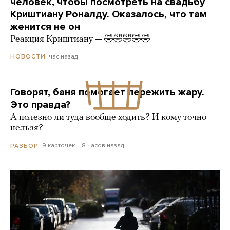
человек, чтобы посмотреть на свадьбу
Криштиану Роналду. Оказалось, что там
женится не он
Реакция Криштиану — 🤣🤣🤣🤣🤣
час назад
НОВОСТИ
Говорят, баня помогает пережить жару.
Это правда?
А полезно ли туда вообще ходить? И кому точно
нельзя?
9 карточек
8 часов назад
РАЗБОР