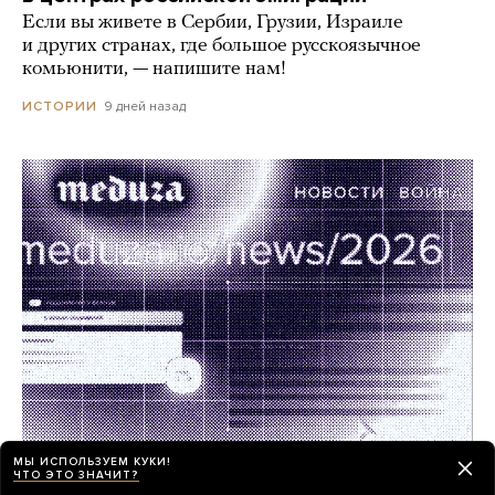
Если вы живете в Сербии, Грузии, Израиле
и других странах, где большое русскоязычное
комьюнити, — напишите нам!
9 дней назад
ИСТОРИИ
МЫ ИСПОЛЬЗУЕМ КУКИ!
ЧТО ЭТО ЗНАЧИТ?
Работа в «Медузе»! Мы ищем редактора