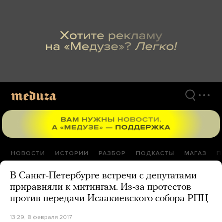
Перейти
к
материалам
НОВОСТИ
ИСТОРИИ
РАЗБОР
ПОДКАСТЫ
МАГАЗ
П
В Санкт-Петербурге встречи с депутатами
приравняли к митингам. Из-за протестов
против передачи Исаакиевского собора РПЦ
13:29, 8 февраля 2017