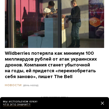
Wildberries потеряла как минимум 100
миллиардов рублей от атак украинских
дронов. Компания станет убыточной
на годы, ей придется «переизобретать
себя заново», пишет The Bell
день назад
НОВОСТИ
Сайты «Сбера» и других банков теперь
МЫ ИСПОЛЬЗУЕМ КУКИ!
ЧТО ЭТО ЗНАЧИТ?
можно открыть только в российских