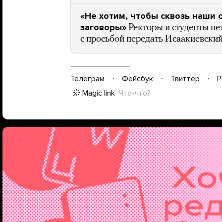
«Не хотим, чтобы сквозь наши
заговоры»
Ректоры и студенты пе
с просьбой передать Исаакиевски
Телеграм
Фейсбук
Твиттер
P
Magic link
Что-что?