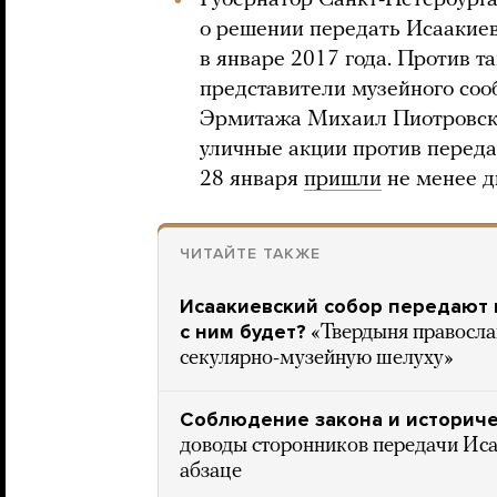
Губернатор Санкт-Петербурга
о решении передать Исаакие
в январе 2017 года. Против 
представители музейного соо
Эрмитажа Михаил Пиотровски
уличные акции против переда
28 января
пришли
не менее д
ЧИТАЙТЕ ТАКЖЕ
Исаакиевский собор передают 
с ним будет?
«Твердыня правосла
секулярно-музейную шелуху»
Соблюдение закона и историче
доводы сторонников передачи Иса
абзаце