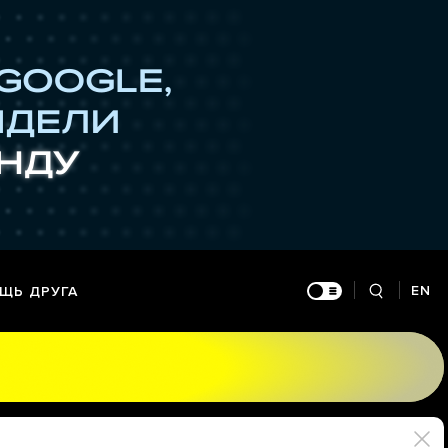
EN
ЩЬ ДРУГА