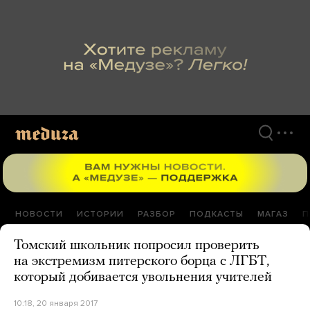
Перейти
к
материалам
НОВОСТИ
ИСТОРИИ
РАЗБОР
ПОДКАСТЫ
МАГАЗ
П
Томский школьник попросил проверить
на экстремизм питерского борца с ЛГБТ,
который добивается увольнения учителей
10:18, 20 января 2017