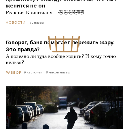
женится не он
Реакция Криштиану — 🤣🤣🤣🤣🤣
час назад
НОВОСТИ
Говорят, баня помогает пережить жару.
Это правда?
А полезно ли туда вообще ходить? И кому точно
нельзя?
9 карточек
9 часов назад
РАЗБОР