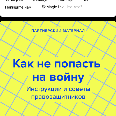
Magic link
Что-что?
Напишите нам