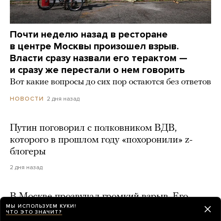
Почти неделю назад в ресторане
в центре Москвы произошел взрыв.
Власти сразу назвали его терактом —
и сразу же перестали о нем говорить
Вот какие вопросы до сих пор остаются без ответов
2 дня назад
НОВОСТИ
Путин поговорил с полковником ВДВ,
которого в прошлом году «похоронили» z-
блогеры
2 дня назад
В Москве прозвучал громкий взрыв. Его
МЫ ИСПОЛЬЗУЕМ КУКИ!
слышали в разных частях города. Что это
ЧТО ЭТО ЗНАЧИТ?
было — не знает даже МЧС