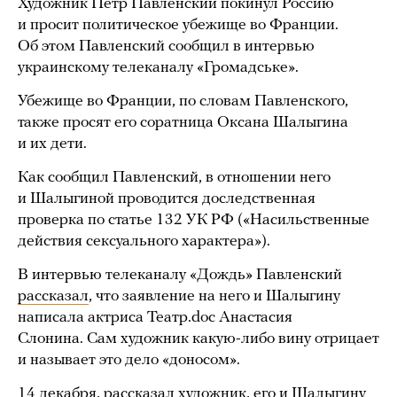
Художник Петр Павленский покинул Россию
и просит политическое убежище во Франции.
Об этом Павленский сообщил в интервью
украинскому телеканалу «Громадське».
Убежище во Франции, по словам Павленского,
также просят его соратница Оксана Шалыгина
и их дети.
Как сообщил Павленский, в отношении него
и Шалыгиной проводится доследственная
проверка по статье 132 УК РФ («Насильственные
действия сексуального характера»).
В интервью телеканалу «Дождь» Павленский
рассказал
, что заявление на него и Шалыгину
написала актриса Театр.doc Анастасия
Слонина. Сам художник какую-либо вину отрицает
и называет это дело «доносом».
14 декабря, рассказал художник, его и Шалыгину