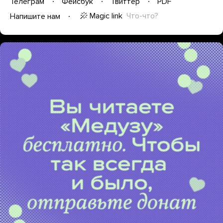
Телеграм
Фейсбук
Твиттер
PDF
Magic link
Что-что?
Напишите нам