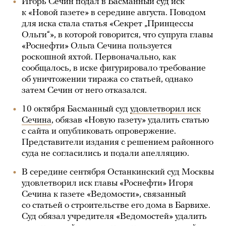
Игорь Сечин подал в Басманный суд иск
к «Новой газете» в середине августа. Поводом
для иска стала статья «Секрет „Принцессы
Ольги“», в которой говорится, что супруга главы
«Роснефти» Ольга Сечина пользуется
роскошной яхтой. Первоначально, как
сообщалось, в иске фигурировало требование
об уничтожении тиража со статьей, однако
затем Сечин от него отказался.
10 октября Басманный суд
удовлетворил иск
Сечина
, обязав «Новую газету» удалить статью
с сайта и опубликовать опровержение.
Представители издания с решением районного
суда не согласились и подали апелляцию.
В середине сентября Останкинский суд Москвы
удовлетворил иск главы «Роснефти» Игоря
Сечина к газете «Ведомости», связанный
со статьей о строительстве его дома в Барвихе.
Суд обязал учредителя «Ведомостей» удалить