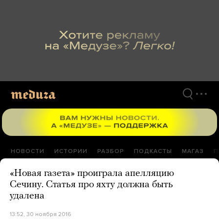
Перейти
к
материалам
НОВОСТИ
ИСТОРИИ
РАЗБОР
ПОДКАСТЫ
МАГАЗ
П
«Новая газета» проиграла апелляцию
Сечину. Статья про яхту должна быть
удалена
13:52, 30 ноября 2016