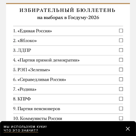
МЫ ИСПОЛЬЗУЕМ КУКИ!
ЧТО ЭТО ЗНАЧИТ?