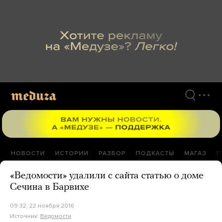
Перейти
к
материалам
НОВОСТИ
ИСТОРИИ
РАЗБОР
ПОДКАСТЫ
МАГАЗ
П
«Ведомости» удалили с сайта статью о доме
Сечина в Барвихе
09:32, 22 ноября 2016
Источник:
Ведомости