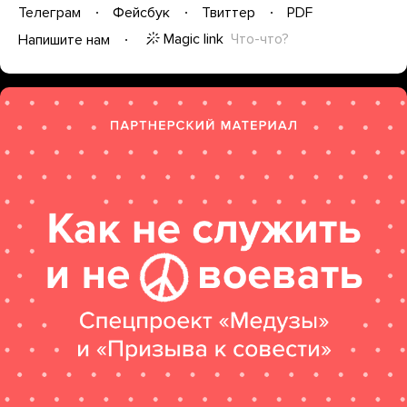
Телеграм
Фейсбук
Твиттер
PDF
Magic link
Что-что?
Напишите нам