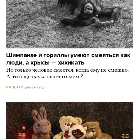
Шимпанзе и гориллы умеют смеяться как
люди, а крысы — хихикать
Но только человек смеется, когда ему не смешно.
А что еще наука знает о смехе?
день назад
РАЗБОР