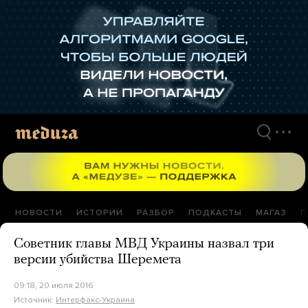
Перейти
к
материалам
НОВОСТИ
ИСТОРИИ
РАЗБОР
ПОДКАСТЫ
МАГАЗ
П
Советник главы МВД Украины назвал три
версии убийства Шеремета
09:18, 20 июля 2016
Источник:
Интерфакс-Украина