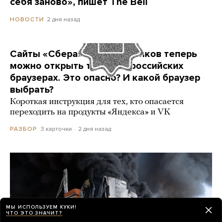
себя заново», пишет The Bell
2 дня назад
НОВОСТИ
Сайты «Сбера» и других банков теперь
можно открыть только в российских
браузерах. Это опасно? И какой браузер
выбрать?
Короткая инструкция для тех, кто опасается
переходить на продукты «Яндекса» и VK
3 карточки
2 дня назад
РАЗБОР
МЫ ИСПОЛЬЗУЕМ КУКИ!
ЧТО ЭТО ЗНАЧИТ?