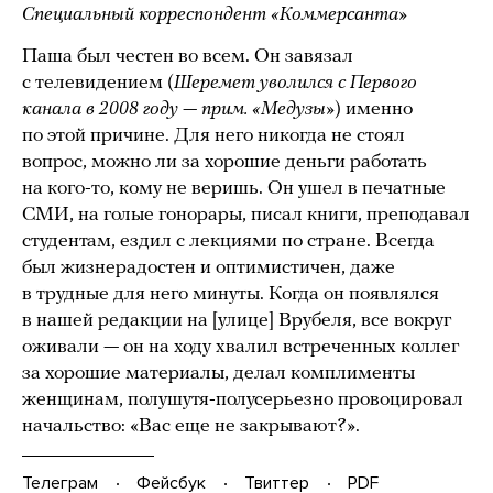
Специальный корреспондент «Коммерсанта»
Паша был честен во всем. Он завязал
с телевидением (
Шеремет уволился с Первого
канала в 2008 году — прим. «Медузы»
) именно
по этой причине. Для него никогда не стоял
вопрос, можно ли за хорошие деньги работать
на кого-то, кому не веришь. Он ушел в печатные
СМИ, на голые гонорары, писал книги, преподавал
студентам, ездил с лекциями по стране. Всегда
был жизнерадостен и оптимистичен, даже
в трудные для него минуты. Когда он появлялся
в нашей редакции на [улице] Врубеля, все вокруг
оживали — он на ходу хвалил встреченных коллег
за хорошие материалы, делал комплименты
женщинам, полушутя-полусерьезно провоцировал
начальство: «Вас еще не закрывают?».
Телеграм
Фейсбук
Твиттер
PDF