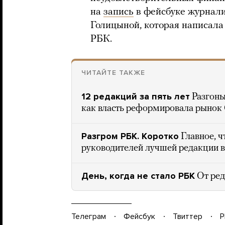
на
запись
в фейсбуке журнали
Голицыной, которая написала
РБК.
ЧИТАЙТЕ ТАКЖЕ
12 редакций за пять лет
Разгоны
как власть реформировала рыно
Разгром РБК. Коротко
Главное, ч
руководителей лучшей редакции в
День, когда не стало РБК
От ре
Телеграм
Фейсбук
Твиттер
P