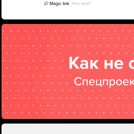
Magic link
Что-что?