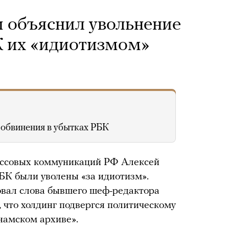
 объяснил увольнение
К их «идиотизмом»
 обвинения в убытках РБК
ассовых коммуникаций РФ Алексей
РБК были уволены «за идиотизм».
вал слова бывшего шеф-редактора
 что холдинг подвергся политическому
намском архиве».