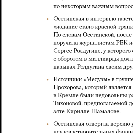
по некоторым важным вопрос
Осетинская в интервью газете
«издание стало красной тряп
По словам Осетинской, после
поручила журналистам РБК и
Сергее Ролдугине, у которо
с оборотом в миллиарды дол
называл Ролдугина своим дру
Источники «Медузы» в гру
Прохорова, который являетс
в Кремле были недовольны р
Тихоновой, предполагаемой д
зяте Кирилле Шамалове.
Осетинская
отвергла
версию у
неудовлетворительных финанс