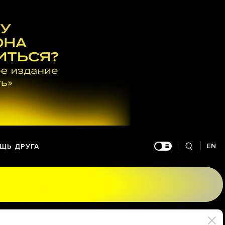
EN
ЩЬ ДРУГА