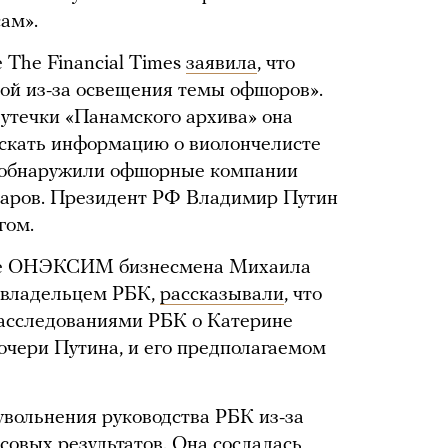
ам».
 The Financial Times
заявила
, что
кой из-за освещения темы офшоров».
 утечки «Панамского архива» она
скать информацию о виолончелисте
го обнаружили офшорные компании
ларов. Президент РФ Владимир Путин
гом.
ппе ОНЭКСИМ бизнесмена Михаила
я владельцем РБК,
рассказывали
, что
асследованиями РБК о Катерине
очери Путина, и его предполагаемом
вольнения руководства РБК из-за
овых результатов. Она сослалась