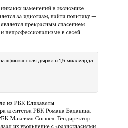
, никаких изменений в экономике
няется за идиотизм, найти политику —
о является прекрасным спасением
 и непрофессионализме в своей
ла «финансовая дырка в 1,5 миллиарда
оде из РБК Елизаветы
ора агентства РБК Романа Баданина
 РБК Максима Солюса. Гендиректор
язал их увольнение с «разногласиями