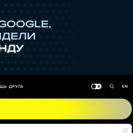
EN
ЩЬ ДРУГА