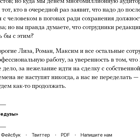
стов; но куда мы денем многомиллионную аудит
тот, кто в очередной раз заявит, что надо до посл
я с человеком в погонах ради сохранения должнос
ва; но вы правда думаете, что сотрудники редакц
ь бы с этим?
орогие Лиза, Роман, Максим и все остальные сотр
офессиональную работу, за уверенность в том, чт
 дело, за нежелание идти на сделку с собственной
мена не наступят никогда, а нас не переделать — 
удем как-то продолжать.
Медузы»
Фейсбук
Твиттер
PDF
Напишите нам