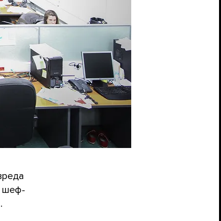
вреда
 шеф-
.