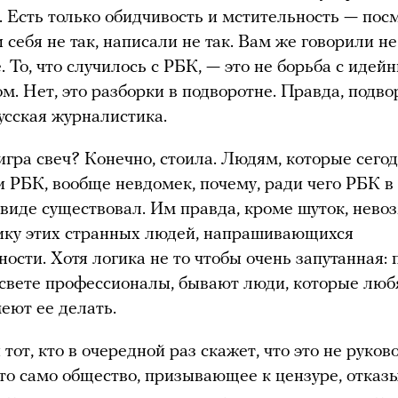
. Есть только обидчивость и мстительность — пос
и себя не так, написали не так. Вам же говорили не
. То, что случилось с РБК, — это не борьба с идей
м. Нет, это разборки в подворотне. Правда, подв
русская журналистика.
игра свеч? Конечно, стоила. Людям, которые сего
 РБК, вообще невдомек, почему, ради чего РБК в 
иде существовал. Им правда, кроме шуток, нево
ику этих странных людей, напрашивающихся
ности. Хотя логика не то чтобы очень запутанная: 
свете профессионалы, бывают люди, которые люб
меют ее делать.
тот, кто в очередной раз скажет, что это не руков
то само общество, призывающее к цензуре, отказ