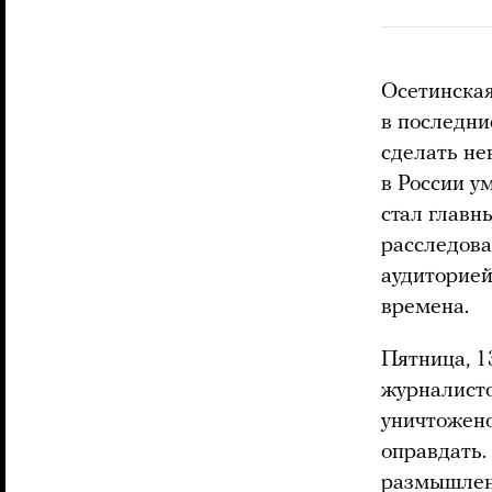
Осетинская
в последни
сделать не
в России у
стал глав
расследова
аудиторией
времена.
Пятница, 1
журналисто
уничтожено
оправдать.
размышлени