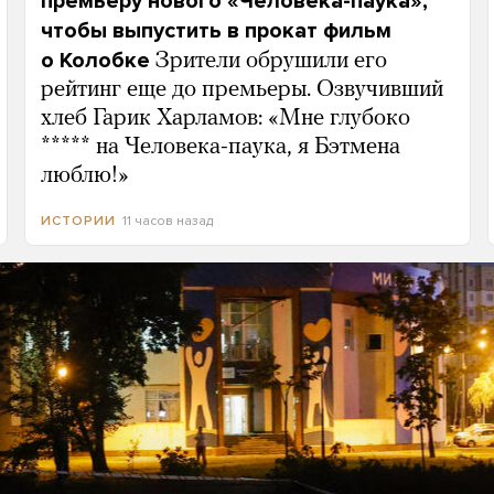
премьеру нового «Человека-паука»,
чтобы выпустить в прокат фильм
о Колобке
Зрители обрушили его
рейтинг еще до премьеры. Озвучивший
хлеб Гарик Харламов: «Мне глубоко
***** на Человека-паука, я Бэтмена
люблю!»
11 часов назад
ИСТОРИИ