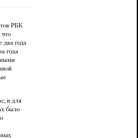
стов РБК
 что
е два года
ва года
сными
нной
лые
с, и для
ах было
то
нных