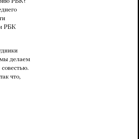
орию РБК?
еднего
ти
ии РБК
удники
о мы делаем
 совестью.
так что,