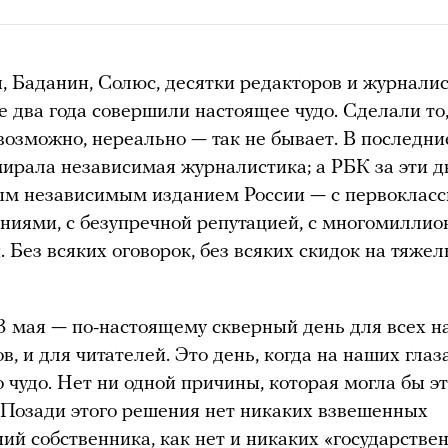
, Баданин, Солюс, десятки редакторов и журнали
е два года совершили настоящее чудо. Сделали то,
возможно, нереально — так не бывает. В последни
мирала независимая журналистика; а РБК за эти д
ным независимым изданием России — с первоклас
ниями, с безупречной репутацией, с многомиллио
. Без всяких оговорок, без всяких скидок на тяже
3 мая — по-настоящему скверный день для всех на
в, и для читателей. Это день, когда на наших глаз
 чудо. Нет ни одной причины, которая могла бы э
 Позади этого решения нет никаких взвешенных
й собственника, как нет и никаких «государстве