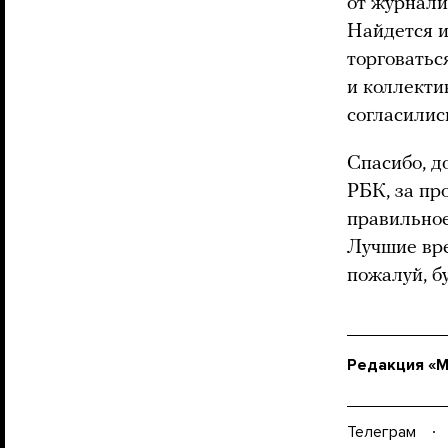
от журнали
Найдется и 
торговатьс
и коллекти
согласилис
Спасибо, д
РБК, за пр
правильное
Лучшие вре
пожалуй, б
Редакция «
Телеграм