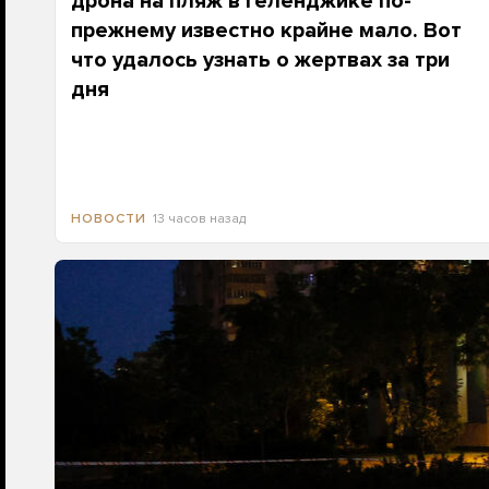
дрона на пляж в Геленджике по-
прежнему известно крайне мало. Вот
что удалось узнать о жертвах за три
дня
13 часов назад
НОВОСТИ