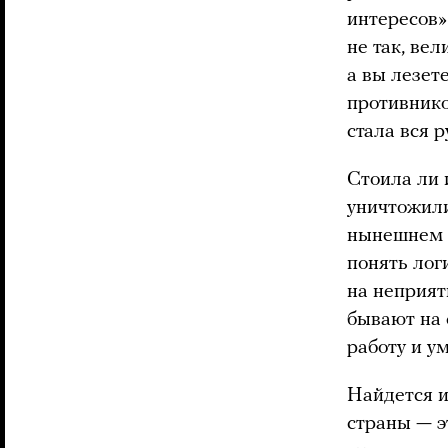
интересов»
не так, вел
а вы лезете
противнико
стала вся 
Стоила ли 
уничтожили
нынешнем в
понять лог
на неприят
бывают на 
работу и у
Найдется и 
страны — э