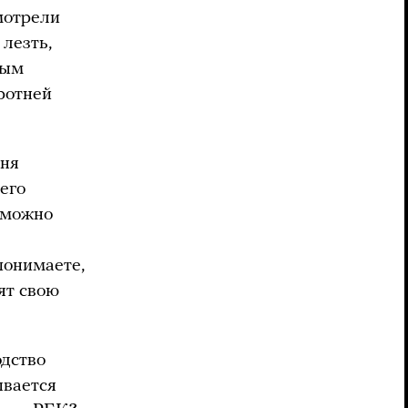
мотрели
 лезть,
ным
оротней
дня
его
зможно
понимаете,
ят свою
одство
ывается