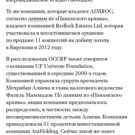
азербайджанское «Радио Свобода»).
Те же компании, которые владеют AIMROC,
согласно
данным
из «Панамского архива»,
владеют компанией Redlock Estates Ltd, которая
участвовала в несостоявшемся аукционе
по продаже 11 концессий на добычу золота
в Киргизии в 2012 году.
В расследовании OCCRP также говорится
о компании UF Universe Foundation,
существовавшей в середине 2000-х годов.
Компанией управляла супруга президента
Мехрибан Алиева и глава налогового ведомства
Фазиль Маммадов. По данным из «Панамского
архива», акции компании предполагалось
распределить, в частности, между
несовершеннолетними детьми Алиева. Компании
принадлежали 51 процентов инвестиционнной
компании AtaHolding. Сейчас такой же пакет