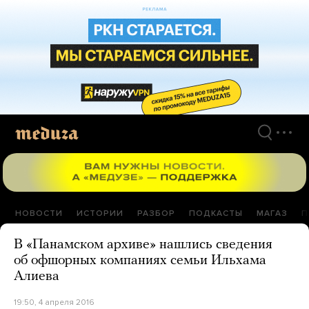
Перейти
к
материалам
НОВОСТИ
ИСТОРИИ
РАЗБОР
ПОДКАСТЫ
МАГАЗ
П
В «Панамском архиве» нашлись сведения
об офшорных компаниях семьи Ильхама
Алиева
19:50, 4 апреля 2016