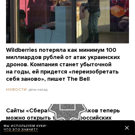
Wildberries потеряла как минимум 100
миллиардов рублей от атак украинских
дронов. Компания станет убыточной
на годы, ей придется «переизобретать
себя заново», пишет The Bell
день назад
НОВОСТИ
Сайты «Сбера» и других банков теперь
можно открыть только в российских
браузерах. Это опасно? И какой браузер
МЫ ИСПОЛЬЗУЕМ КУКИ!
ЧТО ЭТО ЗНАЧИТ?
выбрать?