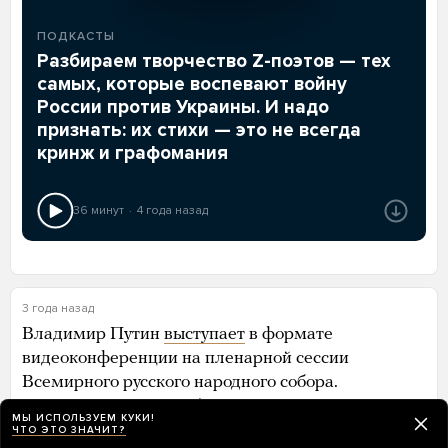
ПОДКАСТЫ
Разбираем творчество Z-поэтов — тех
самых, которые воспевают войну
России против Украины. И надо
признать: их стихи — это не всегда
кринж и графомания
36 минут
4 года назад
3 года назад
Владимир Путин
выступает
в формате
видеоконференции на пленарной сессии
Всемирного русского народного собора.
Президент России поблагодарил участников
МЫ ИСПОЛЬЗУЕМ КУКИ!
собора за помощь фронту и семьям погибших
ЧТО ЭТО ЗНАЧИТ?