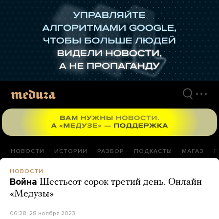
Перейти
к
материалам
НОВОСТИ
ИСТОРИИ
РАЗБОР
ПОДКАСТЫ
МАГАЗ
П
НОВОСТИ
Война
Шестьсот сорок третий день. Онлайн
«Медузы»
06:28, 28 ноября 2023