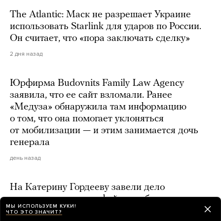
The Atlantic: Маск не разрешает Украине
использовать Starlink для ударов по России.
Он считает, что «пора заключать сделку»
2 дня назад
Юрфирма Budovnits Family Law Agency
заявила, что ее сайт взломали. Ранее
«Медуза» обнаружила там информацию
о том, что она помогает уклоняться
от мобилизации — и этим занимается дочь
генерала
день назад
На Катерину Гордееву завели дело
о распространении «фейков» об армии
МЫ ИСПОЛЬЗУЕМ КУКИ!
ЧТО ЭТО ЗНАЧИТ?
2 дня назад