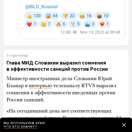
3 года назад
Глава МИД Словакии выразил сомнения
в эффективности санкций против России
Министр иностранных дела Словакии Юрай
Бланар в
интервью
телеканалу RTVS выразил
сомнения в эффективности введенных против
России санкций.
«На сегодняшний день нет соответствующих
оценок их воздействия. Россию не остановили 11
МЫ ИСПОЛЬЗУЕМ КУКИ!
пакетов [санкций], а экономика ЕС движется
ЧТО ЭТО ЗНАЧИТ?