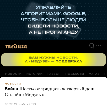
Перейти
к
материалам
НОВОСТИ
ИСТОРИИ
РАЗБОР
ПОДКАСТЫ
МАГАЗ
П
НОВОСТИ
Война
Шестьсот тридцать четвертый день.
Онлайн «Медузы»
06:22, 19 ноября 2023