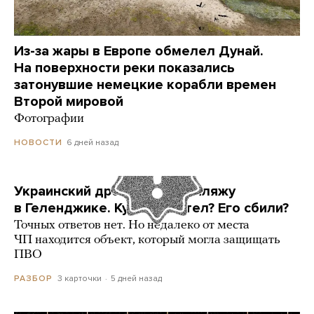
Из-за жары в Европе обмелел Дунай.
На поверхности реки показались
затонувшие немецкие корабли времен
Второй мировой
Фотографии
6 дней назад
НОВОСТИ
Украинский дрон попал по пляжу
в Геленджике. Куда он летел? Его сбили?
Точных ответов нет. Но недалеко от места
ЧП находится объект, который могла защищать
ПВО
3 карточки
5 дней назад
РАЗБОР