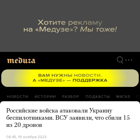
Перейти
к
материалам
НОВОСТИ
ИСТОРИИ
РАЗБОР
ПОДКАСТЫ
МАГАЗ
П
Российские войска атаковали Украину
беспилотниками. ВСУ заявили, что сбили 15
из 20 дронов
06:45, 19 ноября 2023