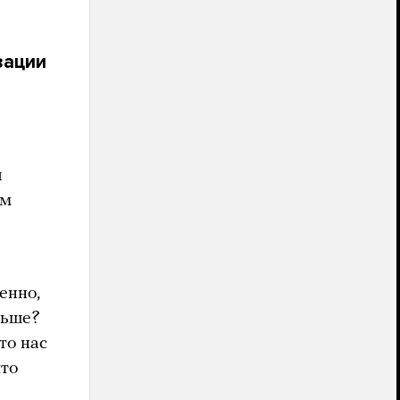
зации
л
ем
енно,
ньше?
то нас
что