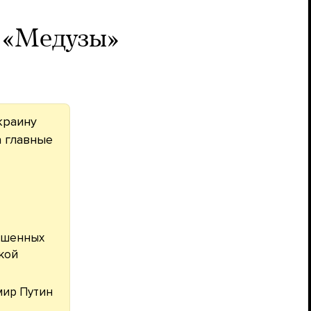
н «Медузы»
краину
 а главные
ашенных
кой
мир Путин