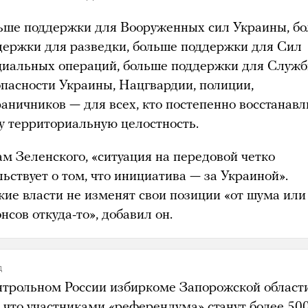
ьше поддержки для Вооруженных сил Украины, б
держки для разведки, больше поддержки для Сил
циальных операций, больше поддержки для Служ
опасности Украины, Нацгвардии, полиции,
раничников — для всех, кто постепенно восстанавл
у территориальную целостность.
ам Зеленского, «ситуация на передовой четко
ьствует о том, что инициатива — за Украиной».
кие власти не изменят свои позиции «от шума или
нсов откуда-то», добавил он.
д
нтрольном России избиркоме Запорожской област
, что участниками «референдума» станут более 50