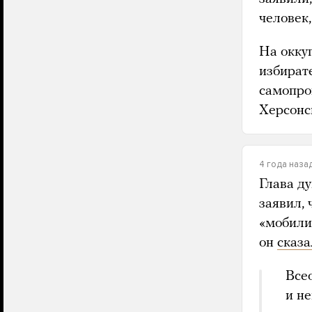
человек
На окку
избирате
самопро
Херсонс
4 года наза
Глава д
заявил, 
«мобили
он
сказа
Все
и не