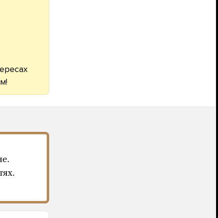
тересах
м!
е.
ях.