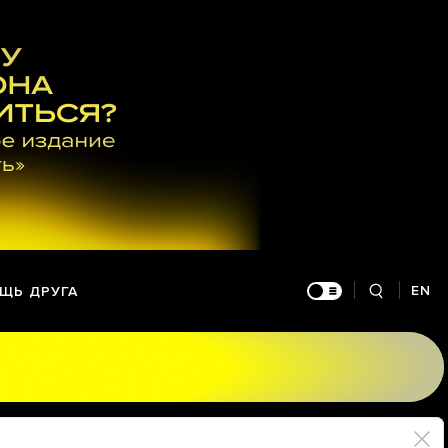
EN
ЩЬ ДРУГА