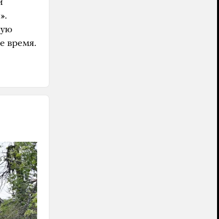
и
».
ную
е время.