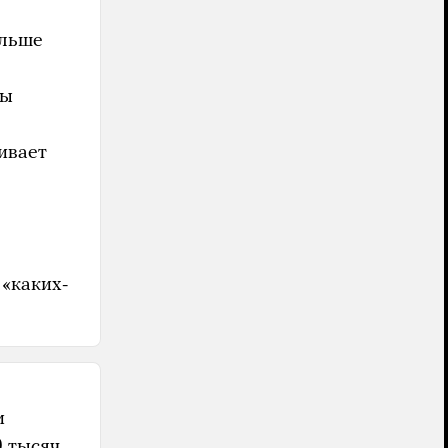
ольше
бы
ивает
 «каких-
и
0 тысяч