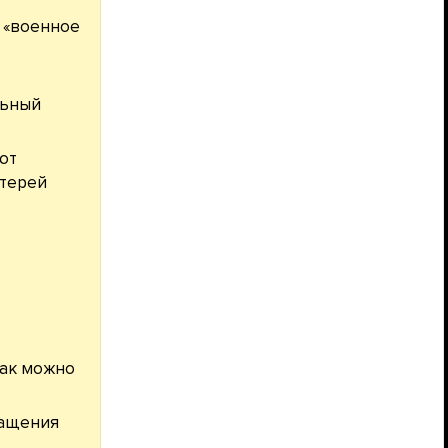
и «военное
льный
ют
атерей
как можно
ращения