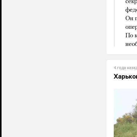
сек
фед
Он 
опер
По к
нео
4 года наза
Харько