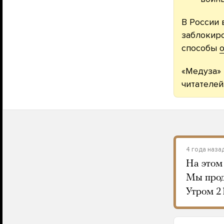
В России 
заблокиро
способы
о
«Медуза» 
читателей
4 года наза
На этом
Мы прод
Утром 2