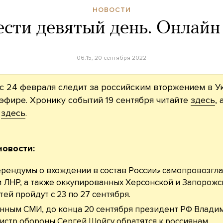
НОВОСТИ
сти девятый день. Онлай
06:15, 20 сентября 2022
с 24 февраля следит за российским вторжением в У
эфире. Хронику событий 19 сентября читайте
здесь
,
—
здесь
.
новости:
рендумы о вхождении в состав России» самопровозгл
 ЛНР, а также оккупированных Херсонской и Запорожс
тей пройдут с 23 по 27 сентября.
нным СМИ, до конца 20 сентября президент РФ Влади
истр обороны Сергей Шойгу обратятся к россиянам.