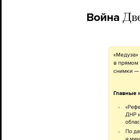
Война
Две
«Медуза» 
в прямом 
снимки 
Главные 
«Рефе
ДНР и
облас
По да
и мин