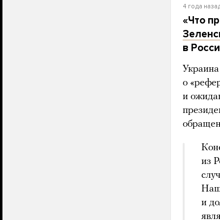
4 года наза
«Что пр
Зеленс
в Росс
Украина
о «рефе
и ожида
президе
обращен
Кон
из Р
случ
Наш
и до
явл