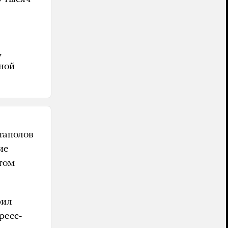
,
ной
таполов
ие
том
рил
ресс-