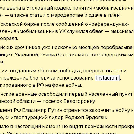
ма ввела в Уголовный кодекс понятия «мобилизация» 
» — а также статьи о мародерстве и сдаче в плен.
сковской бирже после сообщений о «референдумах»
вления «мобилизации» в УК случился обвал — максима
февраля.
йских срочников уже несколько месяцев перебрасыва
нице с Украиной, заявил Союз комитетов солдатских м
и.
сии, по данным «Роскомсвободы», впервые вынесли
преждение блогеру за использование
Instagram
,
кированного в РФ на фоне войны.
нские военные освободили первый населенный пункт
анской области — поселок Белогоровку.
дент РФ Владимир Путин стремится закончить войну 
е, считает турецкий лидер Реджеп Эрдоган.
мле в настоящий момент не видят возможности прек
 в Украине «политико-дипломатическим путем».