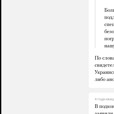
Бол
под
спе
без
пог
наш
По слов
свидетел
Украинс
либо ано
4 года наза
В подко
заявили