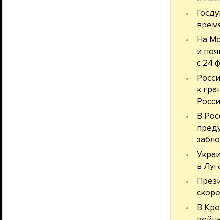
Госду
время
На Мо
и поя
с 24 
Росси
к гра
Росси
В Рос
преду
забло
Украи
в Луг
Прези
скоре
В Кре
войны