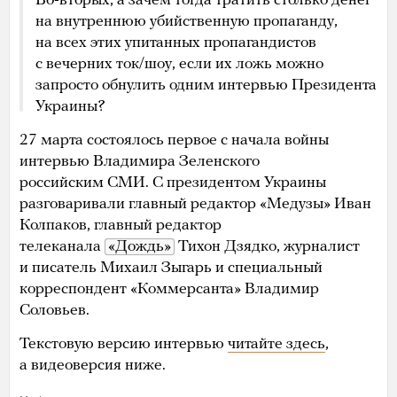
Во-вторых, а зачем тогда тратить столько денег
на внутреннюю убийственную пропаганду,
на всех этих упитанных пропагандистов
с вечерних ток/шоу, если их ложь можно
запросто обнулить одним интервью Президента
Украины?
27 марта состоялось первое с начала войны
интервью Владимира Зеленского
российским СМИ. С президентом Украины
разговаривали главный редактор «Медузы» Иван
Колпаков, главный редактор
телеканала
«Дождь»
Тихон Дзядко, журналист
и писатель Михаил Зыгарь и специальный
корреспондент «Коммерсанта» Владимир
Соловьев.
Текстовую версию интервью
читайте здесь
,
а видеоверсия ниже.