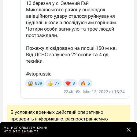
В условиях военных действий оперативно
проверить информацию, распространяемую
сторонами конфликта, невозможно.
МЫ ИСПОЛЬЗУЕМ КУКИ!
ЧТО ЭТО ЗНАЧИТ?