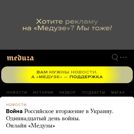
Перейти
к
материалам
НОВОСТИ
ИСТОРИИ
РАЗБОР
ПОДКАСТЫ
МАГАЗ
П
НОВОСТИ
Война
Российское вторжение в Украину.
Одиннадцатый день войны.
Онлайн «Медузы»