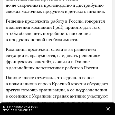
но не сворачивать производство и дистрибуцию
свежих молочных продуктов и детского питания.
Решение продолжить работу в России, говорится
в заявлении компании (
.pdf
), принято для того,
чтобы обеспечить потребность населения
в продуктах первой необходимости.
Компания продолжит следить за развитием
ситуации и, «разумеется, следовать решениям
французских властей», заявили в Danone
о дальнейших перспективах работы в России.
Danone также отметила, что сделала взнос
в полмиллиона евро в Красный крест и обсуждает
другую помощь организации, а ее подразделения
в соседних с Украиной странах активно участвуют
в программах продовольственной помощи
МЫ ИСПОЛЬЗУЕМ КУКИ!
беженцам.
ЧТО ЭТО ЗНАЧИТ?