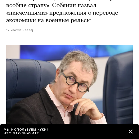
вообще страну». Собянин назвал
«никчемными» предложения о переводе
экономики на военные рельсы
12 часов назад
МЫ ИСПОЛЬЗУЕМ КУКИ!
ЧТО ЭТО ЗНАЧИТ?
Ректор ГИТИСа Григорий Заславский