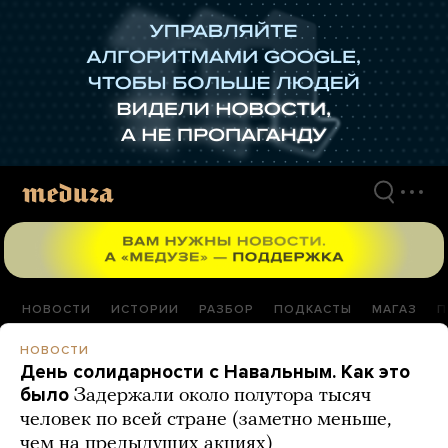
Перейти
к
материалам
НОВОСТИ
ИСТОРИИ
РАЗБОР
ПОДКАСТЫ
МАГАЗ
П
НОВОСТИ
День солидарности с Навальным. Как это
было
Задержали около полутора тысяч
человек по всей стране (заметно меньше,
чем на предыдущих акциях)