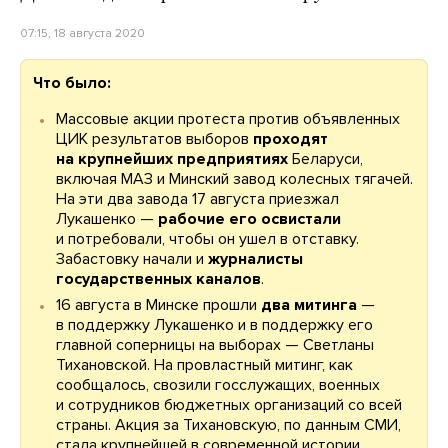
07:15, 18 августа 2020
Что было:
Массовые акции протеста против объявленных
ЦИК результатов выборов
проходят
на крупнейших предприятиях
Беларуси,
включая МАЗ и Минский завод колесных тягачей.
На эти два завода 17 августа приезжал
Лукашенко —
рабочие его освистали
и потребовали, чтобы он ушел в отставку.
Забастовку начали и
журналисты
государственных каналов
.
16 августа в Минске прошли
два митинга
—
в поддержку Лукашенко и в поддержку его
главной соперницы на выборах — Светланы
Тихановской. На провластный митинг, как
сообщалось, свозили госслужащих, военных
и сотрудников бюджетных организаций со всей
страны. Акция за Тихановскую, по данным СМИ,
стала крупнейшей в современной истории