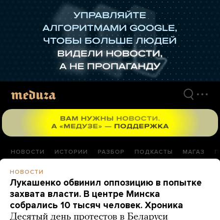
Перейти
к
материалам
НОВОСТИ
ИСТОРИИ
РАЗБОР
ПОДКАСТЫ
МАГАЗ
П
НОВОСТИ
Лукашенко обвинил оппозицию в попытке
захвата власти. В центре Минска
собрались 10 тысяч человек. Хроника
Десятый день протестов в Беларуси