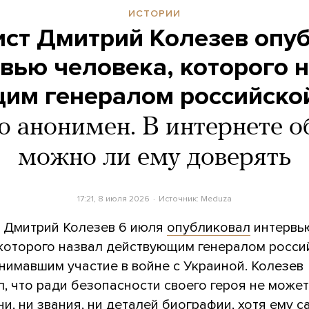
ИСТОРИИ
ст Дмитрий Колезев опу
вью человека, которого 
им генералом российско
ю анонимен. В интернете о
можно ли ему доверять
17:21, 8 июля 2026
Источник:
Meduza
 Дмитрий Колезев 6 июля
опубликовал
интервь
 которого назвал действующим генералом росси
нимавшим участие в войне с Украиной. Колезев
, что ради безопасности своего героя не може
ни, ни звания, ни деталей биографии, хотя ему 