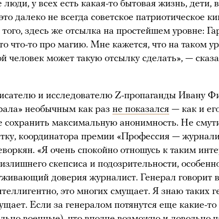
люди, у всех есть какая-то бытовая жизнь, дети, в
это далеко не всегда советское патриотическое ки
 того, здесь же отсылка на простейшем уровне: Га
то что-то про магию. Мне кажется, что на таком у
й человек может такую отсылку сделать», — сказ
писателю и исследователю Z-пропаганды Ивану Ф
рала» необычным как раз
не показался
— как и ег
 сохранить максимальную анонимность. Не смути
тку, координатора премии «Профессия — журнали
воркян. «Я очень спокойно отношусь к таким инт
з излишнего скепсиса и подозрительности, особенно
уживающий доверия журналист. Генерал говорит 
нтеллигентно, это многих смущает. Я знаю таких г
ущает. Если за генералом потянутся еще какие-т
ельно военные), что вполне возможно и довольно ч