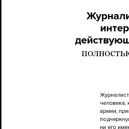
Журнали
интер
действующ
полность
Журналист
человека,
армии, при
подчеркнул
ни его име