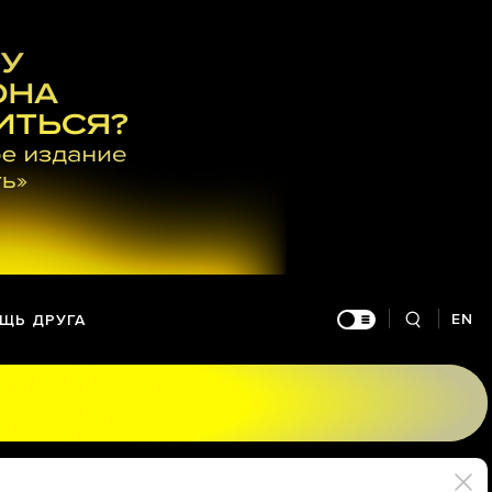
EN
ЩЬ ДРУГА