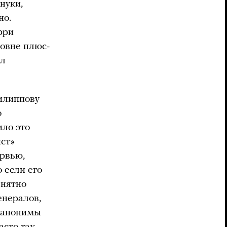
нуки,
но.
рри
ровне плюс-
ал
илиппову
о
ло это
ст»
ервью,
 если его
внятно
енералов,
о анонимы
асто так