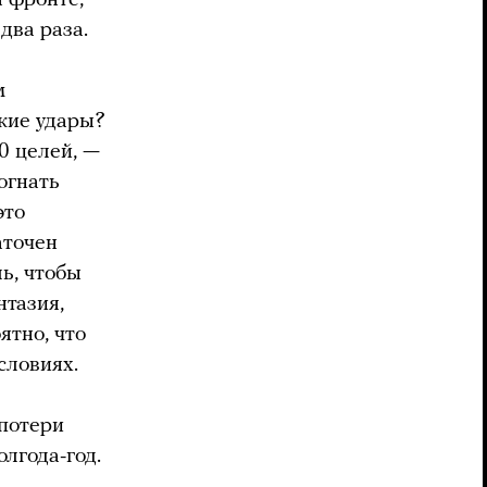
два раза.
м
кие удары?
0 целей, —
огнать
это
аточен
ь, чтобы
нтазия,
ятно, что
словиях.
 потери
лгода-год.