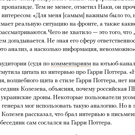
 пропаганде. Тем не менее, отметил Наки, он про
 интересом: «Для меня [самым] важным было то, 
мает реальную ситуацию на фронте, а также каки
рассматриваются. Чего не хватило — это того, что 
чем догадывается. Не зная его сферу ответственнос
это анализ, а насколько информация, невозможно»
аудитории (судя по
комментариям
на ютьюб-кана
смутила цитата из интервью про Гарри Поттера. «
я, волшебного щита в стиле Гарри Поттера, нет ни 
еседник Колезева, объясняя, почему российская 
 украинские дроны. Некоторые пользователи усом
 генерал мог использовать такую аналогию. Но в 
Колезев рассказал, что брал интервью в письме
собеседник сам сослался на Гарри Поттера.