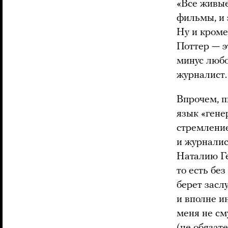
«Все живые 
фильмы, и 
Ну и кроме
Поттер — э
минус любо
журналист.
Впрочем, 
язык «гене
стремление
и журналис
Наталию Ге
то есть бе
берет засл
и вполне и
меня не см
(не обязат