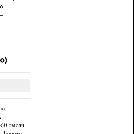
ью
 —
о)
ла
А
–60 тысяч
а фронте,