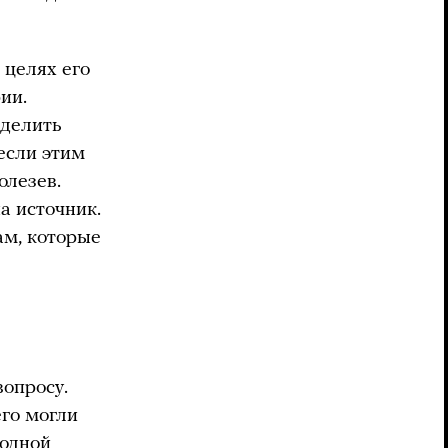
 целях его
ии.
еделить
 если этим
олезев.
а источник.
ам, которые
опросу.
его могли
годной