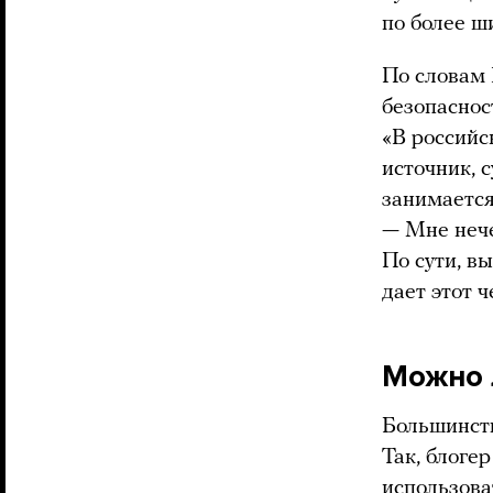
по более ш
По словам 
безопаснос
«В российс
источник, 
занимается
— Мне нече
По сути, в
дает этот ч
Можно 
Большинств
Так, блоге
использова