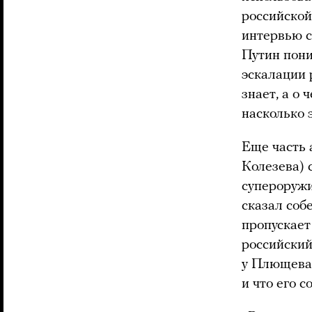
российской
интервью с
Путин пони
эскалации 
знает, а о 
насколько 
Еще часть 
Колезева) 
супероружи
сказал соб
пропускает
российский
у Плющева 
и что его 