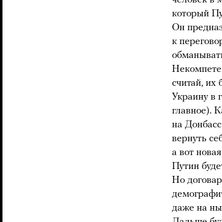
который П
Он предназ
к перегово
обманывать
Некомпетен
считай, их
Украину в г
главное). 
на Донбасс
вернуть се
а вот нова
Путин буде
Но договар
демографич
даже на ны
Дальше буд