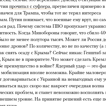
утин
прочитал с суфлера
, преувеличен примерно в 
начен для Трампа, чтобы тот не терял интереса
рам. Путин понимает, что военные ему врут, но са
ся рад. Почему система ПВО пропускает украинс
тность. Когда Минобороны говорит, что сбило 40
 было не менее полутора тысяч. Может ли Россия д
онке дронов? По количеству, но не по качеству (а 
Как снять осаду с Крыма? Сейчас никак: Генштаб з
, Крым не в приоритете. Что может сделать Кремл
бе преимущество в войне? Ядерный удар — это фа
я мобилизация вполне возможна. Крайне маловеро
т договариваться с Украиной на невыгодных ему у
иваться надо: скоро нас накроет очередная волна
еских проблем, и станет невозможно восполнять
нешнем уровне. На принятие решений есть еще по
ет хуже.