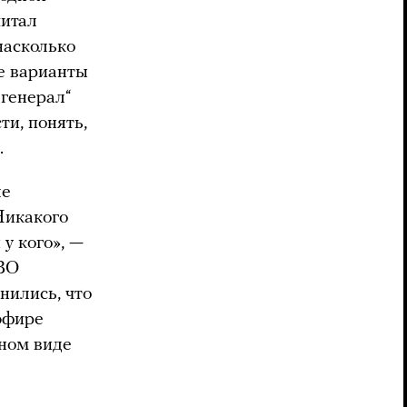
читал
насколько
е варианты
„генерал“
ти, понять,
.
ле
Никакого
у кого», —
ПВО
нились, что
эфире
нном виде