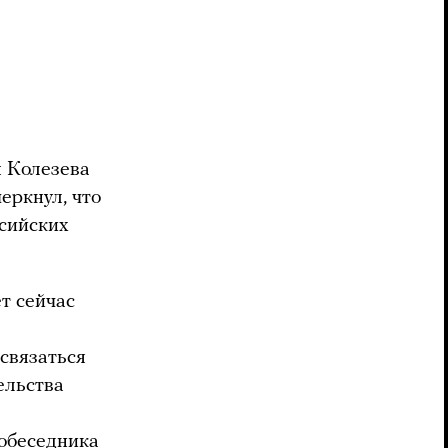
 Колезева
еркнул, что
ссийских
т сейчас
связаться
ельства
собеседника