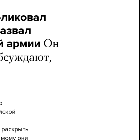
бликовал
назвал
й армии
Он
бсуждают,
ю
йской
т раскрыть
самому они