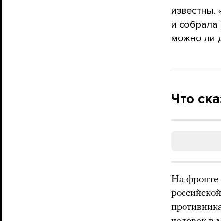
известны. 
и собрала 
можно ли 
Что ска
На фронте 
российской
противника
человек в 