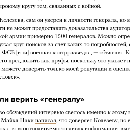
ирокому кругу тем, связанных с войной.
Колезева, сам он уверен в личности генерала, но в
ти не может предоставить доказательства аудитор
кой армии примерно 1500 генералов. Можно опр
сужая круг поисков за счет каких-то подробностей,
 ФСБ [или] военная контрразведка, — объяснил К
го предложить как пруфы, поскольку это укажет н
ы можете доверять только моей репутации и оценк
еловек».
ли верить «генералу»
о обсуждений интервью свелось именно к этому в
р Майкл Наки
написал
, что доверяет Колезеву, но 
ть для «контролируемого слива» информации, вы