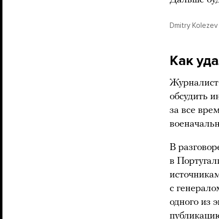
Dmitry Kolezev
Как уд
Журналист
обсудить и
за все вре
военачальн
В разговор
в Португал
источникам
с генерало
одного из 
публикацию