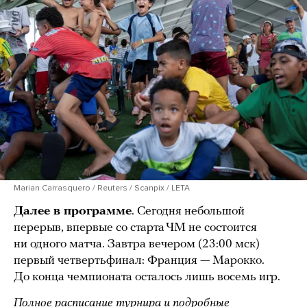
Marian Carrasquero / Reuters / Scanpix / LETA
Далее в программе
. Сегодня небольшой
перерыв, впервые со старта ЧМ не состоится
ни одного матча. Завтра вечером (23:00 мск)
первый четвертьфинал: Франция — Марокко.
До конца чемпионата осталось лишь восемь игр.
Полное расписание турнира и подробные