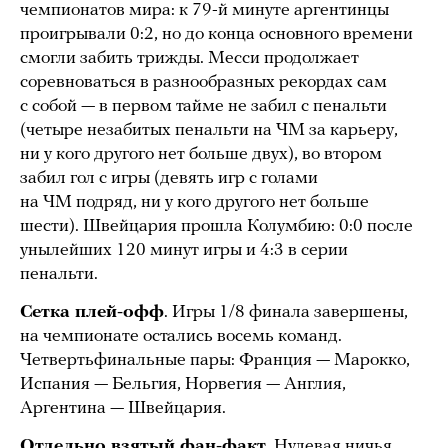
чемпионатов мира: к 79-й минуте аргентинцы
проигрывали 0:2, но до конца основного времени
смогли забить трижды. Месси продолжает
соревноваться в разнообразных рекордах сам
с собой — в первом тайме не забил с пенальти
(четыре незабитых пенальти на ЧМ за карьеру,
ни у кого другого нет больше двух), во втором
забил гол с игры (девять игр с голами
на ЧМ подряд, ни у кого другого нет больше
шести). Швейцария прошла Колумбию: 0:0 после
унылейших 120 минут игры и 4:3 в серии
пенальти.
Сетка плей-офф
. Игры 1/8 финала завершены,
на чемпионате остались восемь команд.
Четвертьфинальные пары: Франция — Марокко,
Испания — Бельгия, Норвегия — Англия,
Аргентина — Швейцария.
Отдельно взятый фан-факт
. Нулевая ничья