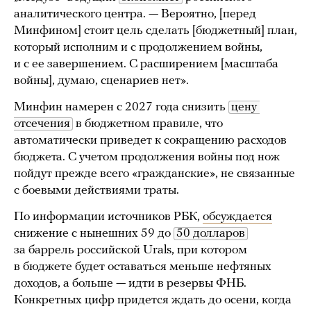
аналитического центра. — Вероятно, [перед
Минфином] стоит цель сделать [бюджетный] план,
который исполним и с продолжением войны,
и с ее завершением. С расширением [масштаба
войны], думаю, сценариев нет».
Минфин намерен с 2027 года снизить
цену 
отсечения
в бюджетном правиле, что
автоматически приведет к сокращению расходов
бюджета. С учетом продолжения войны под нож
пойдут прежде всего «гражданские», не связанные
с боевыми действиями траты.
По информации источников РБК,
обсуждается
снижение с нынешних 59 до
50 долларов
за баррель российской Urals, при котором
в бюджете будет оставаться меньше нефтяных
доходов, а больше — идти в резервы ФНБ.
Конкретных цифр придется ждать до осени, когда