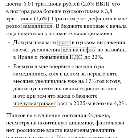
достиг
6,01 триллиона рублей (2,6% ВВП), что
в полтора раза больше годового плана в 3,8
триллиона (1,6%). При этом рост дефицита в мае
резко
замедлился
. В бюджете впервые с начала
года наметилась положительная динамика.
Доходы показали
рост
в годовом выражении
за счет увеличения
цен на нефть
из-за войны
в Иране и
повышения НДС
до 22%.
Расходы в мае впервые с начала года
замедлились, хотя в целом за первые пять
месяцев
увеличились
уже на 17% год к году,
достигнув почти половины годового плана —
и это при том что закон о бюджете
предусматривает
рост в 2025-м всего на 4,2%.
Шансов на улучшение состояния бюджета,
несмотря на позитивную динамику, фактически
нет: российские власти намерены увеличить
расходы в этом году. Как
пояснил
в интервью