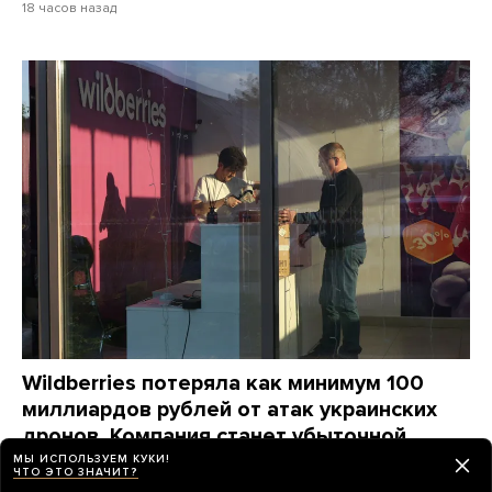
18 часов назад
Wildberries потеряла как минимум 100
миллиардов рублей от атак украинских
дронов. Компания станет убыточной
на годы, ей придется «переизобретать
МЫ ИСПОЛЬЗУЕМ КУКИ!
ЧТО ЭТО ЗНАЧИТ?
себя заново», пишет The Bell