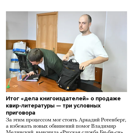
Итог «дела книгоиздателей» о продаже
квир-литературы — три условных
приговора
За этим процессом мог стоять Аркадий Ротенберг,
а избежать новых обвинений помог Владимир
Мединский, выяснила «Русская служба Би-би-си»