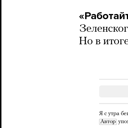
«Работайт
Зеленског
Но в итог
Я с утра б
Автор
упом