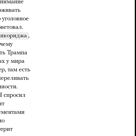
 внимание
ерживать
о уголовное
оветовал.
нкориджа
,
очему
еть Трампа
ах у мира
р, там есть
 переливать
нности.
Я спросил
ят
лементами
но
отрит