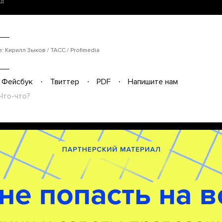
ад
 Кирилл Зыков / ТАСС / Profimedia
Фейсбук
Твиттер
PDF
Напишите нам
Что-что?