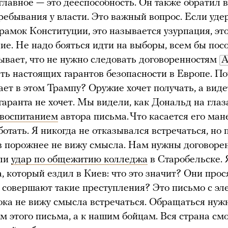
 главное — это дееспособность. Он также обратил
ребывания у власти. Это важный вопрос. Если уд
 рамок Конституции, это называется узурпация, эт
ие. Не надо бояться идти на выборы, всем бы пос
ывает, что не нужно следовать договоренностям
А
ать настоящих гарантов безопасности в Европе. П
ает в этом Трампу? Оружие хочет получать, а вид
 гаранта не хочет. Мы видели, как Дональд на глаз
 воспитанием
автора письма. Что касается его мане
ботать. Я никогда не отказывался встречаться, но
 в порожнее не вижу смысла. Нам нужны договоре
ли
удар по общежитию колледжа
в Старобельске. 
, который ездил в Киев: что это значит? Они прос
и совершают такие преступления? Это письмо с э
ока не вижу смысла встречаться. Обращаться нуж
ам этого письма, а к нашим бойцам. Вся страна см