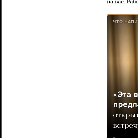
на вас. Раб
ЧТО НАПИ
«Эта 
предл
откры
встреч