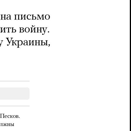
 на письмо
ить войну.
у Украины,
 Песков.
должны