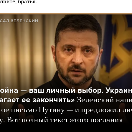
отайте, братья.
САЛ ЗЕЛЕНСКИЙ
война — ваш личный выбор. Украи
агает ее закончить»
Зеленский нап
тое письмо Путину — и предложил л
у. Вот полный текст этого послания