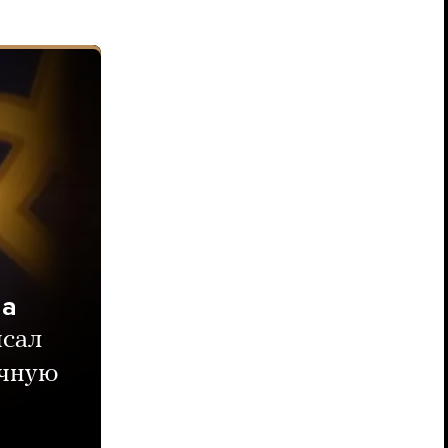
на
исал
ичную