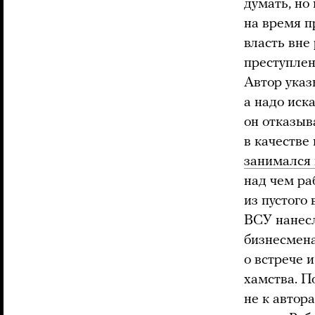
думать, но
на время п
власть вне
преступлен
Автор указ
а надо иск
он отказыв
в качестве
занимался
над чем ра
из пустого
ВСУ нанес
бизнесмена
о встрече 
хамства. П
не к автор