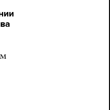
нии
ева
ом