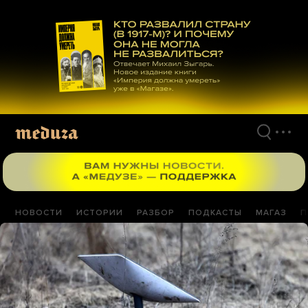
Перейти
к
материалам
НОВОСТИ
ИСТОРИИ
РАЗБОР
ПОДКАСТЫ
МАГАЗ
П