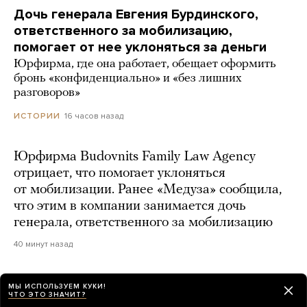
Дочь генерала Евгения Бурдинского,
ответственного за мобилизацию,
помогает от нее уклоняться за деньги
Юрфирма, где она работает, обещает оформить
бронь «конфиденциально» и «без лишних
разговоров»
16 часов назад
ИСТОРИИ
Юрфирма Budovnits Family Law Agency
отрицает, что помогает уклоняться
от мобилизации. Ранее «Медуза» сообщила,
что этим в компании занимается дочь
генерала, ответственного за мобилизацию
40 минут назад
Более 20 российских фигуристов получили
МЫ ИСПОЛЬЗУЕМ КУКИ!
ЧТО ЭТО ЗНАЧИТ?
нейтральный статус для участия