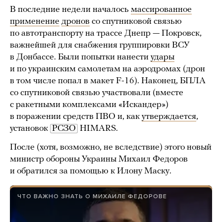
В последние недели началось
массированное
применение
дронов
со спутниковой связью
по автотранспорту на трассе Днепр — Покровск,
важнейшей для снабжения группировки ВСУ
в Донбассе. Были попытки нанести
удары
и по украинским самолетам на аэродромах (дрон
в том числе попал в макет F-16). Наконец, БПЛА
со спутниковой связью участвовали (вместе
с ракетными комплексами «Искандер»)
в поражении средств ПВО и, как
утверждается
,
установок
РСЗО
HIMARS.
После (хотя, возможно, не вследствие) этого новый
министр обороны Украины Михаил Федоров
и обратился за помощью к Илону Маску.
ЧТО ВАЖНО ЗНАТЬ О МИХАИЛЕ ФЕДОРОВЕ