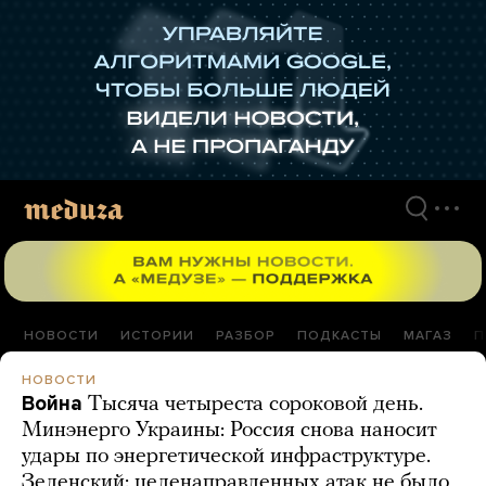
Перейти
к
материалам
НОВОСТИ
ИСТОРИИ
РАЗБОР
ПОДКАСТЫ
МАГАЗ
П
НОВОСТИ
Война
Тысяча четыреста сороковой день.
Минэнерго Украины: Россия снова наносит
удары по энергетической инфраструктуре.
Зеленский: целенаправленных атак не было