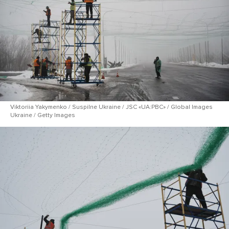
Viktoriia Yakymenko / Suspilne Ukraine / JSC «UA:PBC» / Global Images
Ukraine / Getty Images