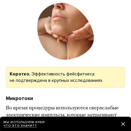
Коротко.
Эффективность фейсфитнеса
не подтверждена в крупных исследованиях.
Микротоки
Во время процедуры используются сверхслабые
электрические импульсы, которые
затрагивают
кожу, подкожные ткани и мышцы лица. Сейчас
МЫ ИСПОЛЬЗУЕМ КУКИ!
ЧТО ЭТО ЗНАЧИТ?
микротоки используют не только в салонах,