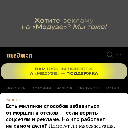
Перейти
к
материалам
НОВОСТИ
ИСТОРИИ
РАЗБОР
ПОДКАСТЫ
МАГАЗ
П
РАЗБОР
Есть миллион способов избавиться
от морщин и отеков — если верить
соцсетям и рекламе. Но что работает
на самом деле?
Помогут ли массаж гуаша,