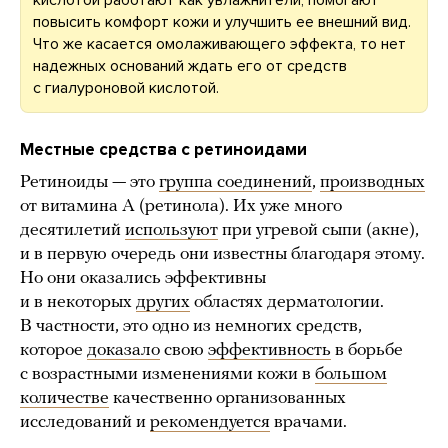
кислотой работают как увлажнители, помогают
повысить комфорт кожи и улучшить ее внешний вид.
Что же касается омолаживающего эффекта, то нет
надежных оснований ждать его от средств
с гиалуроновой кислотой.
Местные средства с ретиноидами
Ретиноиды — это
группа соединений
,
производных
от витамина A (ретинола). Их уже много
десятилетий
используют
при угревой сыпи (акне),
и в первую очередь они известны благодаря этому.
Но они оказались эффективны
и в некоторых
других
областях дерматологии.
В частности, это одно из немногих средств,
которое
доказало
свою
эффективность
в борьбе
с возрастными изменениями кожи в
большом
количестве
качественно организованных
исследований и
рекомендуется
врачами.