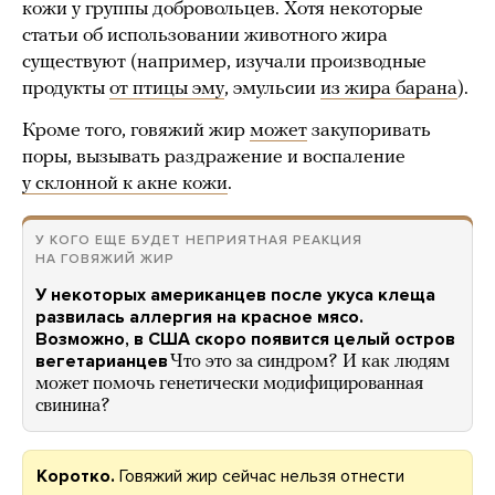
кожи у группы добровольцев. Хотя некоторые
статьи об использовании животного жира
существуют (например, изучали производные
продукты
от птицы эму
, эмульсии
из жира барана
).
Кроме того, говяжий жир
может
закупоривать
поры, вызывать раздражение и воспаление
у склонной к акне кожи
.
У КОГО ЕЩЕ БУДЕТ НЕПРИЯТНАЯ РЕАКЦИЯ
НА ГОВЯЖИЙ ЖИР
У некоторых американцев после укуса клеща
развилась аллергия на красное мясо.
Возможно, в США скоро появится целый остров
вегетарианцев
Что это за синдром? И как людям
может помочь генетически модифицированная
свинина?
Коротко.
Говяжий жир сейчас нельзя отнести