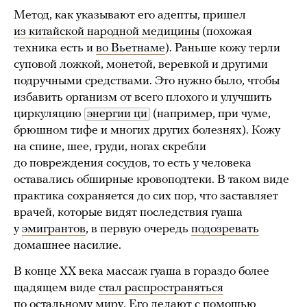
Метод, как указывают его адепты, пришел
из китайской народной медицины
(похожая
техника есть и
во Вьетнаме
). Раньше кожу терли
суповой ложкой, монетой, веревкой и другими
подручными средствами. Это нужно было, чтобы
избавить организм от всего плохого и улучшить
циркуляцию
энергии ци
(например, при чуме,
брюшном тифе и многих других болезнях). Кожу
на спине, шее, груди, ногах скребли
до повреждения сосудов, то есть у человека
оставались обширные кровоподтеки. В таком виде
практика сохраняется до сих пор, что заставляет
врачей, которые видят последствия гуаша
у
эмигрантов
, в первую очередь
подозревать
домашнее насилие.
В конце XX века массаж гуаша в гораздо более
щадящем виде
стал распространяться
по остальному миру. Его делают с помощью